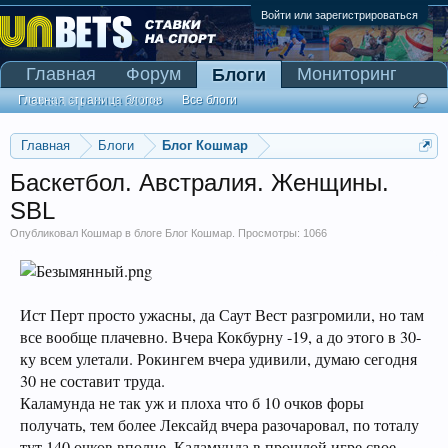
Войти или зарегистрироваться
Главная
Форум
Мониторинг
Блоги
Сканер Pinnacle
Главная страница блогов
Все блоги
Главная
Блоги
Блог Кошмар
Баскетбол. Австралия. Женщины.
SBL
Опубликовал
Кошмар
в блоге
Блог Кошмар
. Просмотры: 1066
Ист Перт просто ужасны, да Саут Вест разгромили, но там
все вообще плачевно. Вчера Кокбурну -19, а до этого в 30-
ку всем улетали. Рокингем вчера удивили, думаю сегодня
30 не составит труда.
Каламунда не так уж и плоха что б 10 очков форы
получать, тем более Лексайд вчера разочаровал, по тоталу
тут 140 очков вполне, Каламунда в прошлой игре свое