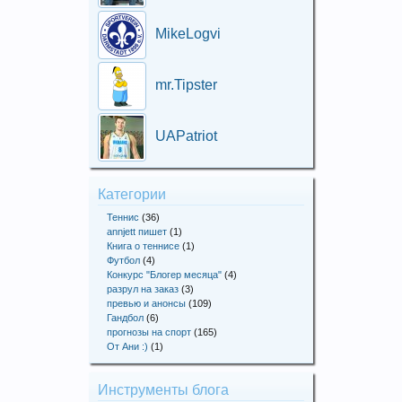
MikeLogvi
mr.Tipster
UAPatriot
Категории
Теннис
(36)
annjett пишет
(1)
Книга о теннисе
(1)
Футбол
(4)
Конкурс "Блогер месяца"
(4)
разрул на заказ
(3)
превью и анонсы
(109)
Гандбол
(6)
прогнозы на спорт
(165)
От Ани :)
(1)
Инструменты блога