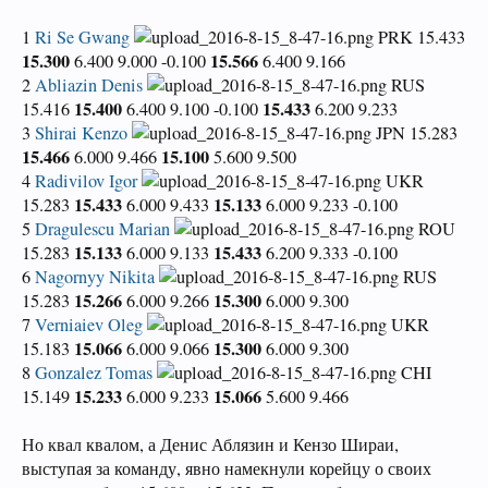
1
Ri Se Gwang
PRK 15.433
15.300
15.566
6.400 9.000 -0.100
6.400 9.166
2
Abliazin Denis
RUS
15.400
15.433
15.416
6.400 9.100 -0.100
6.200 9.233
3
Shirai Kenzo
JPN 15.283
15.466
15.100
6.000 9.466
5.600 9.500
4
Radivilov Igor
UKR
15.433
15.133
15.283
6.000 9.433
6.000 9.233 -0.100
5
Dragulescu Marian
ROU
15.133
15.433
15.283
6.000 9.133
6.200 9.333 -0.100
6
Nagornyy Nikita
RUS
15.266
15.300
15.283
6.000 9.266
6.000 9.300
7
Verniaiev Oleg
UKR
15.066
15.300
15.183
6.000 9.066
6.000 9.300
8
Gonzalez Tomas
CHI
15.233
15.066
15.149
6.000 9.233
5.600 9.466
Но квал квалом, а Денис Аблязин и Кензо Шираи,
выступая за команду, явно намекнули корейцу о своих