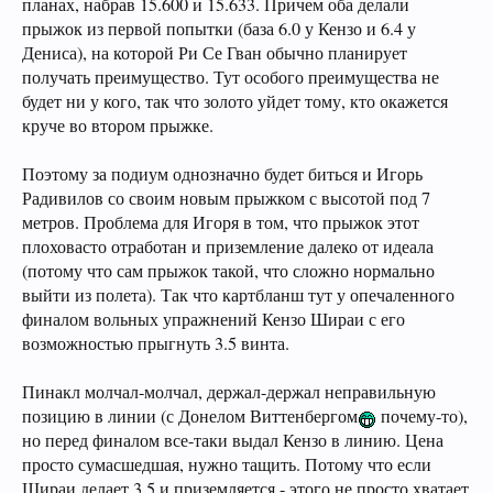
планах, набрав 15.600 и 15.633. Причем оба делали
прыжок из первой попытки (база 6.0 у Кензо и 6.4 у
Дениса), на которой Ри Се Гван обычно планирует
получать преимущество. Тут особого преимущества не
будет ни у кого, так что золото уйдет тому, кто окажется
круче во втором прыжке.
Поэтому за подиум однозначно будет биться и Игорь
Радивилов со своим новым прыжком с высотой под 7
метров. Проблема для Игоря в том, что прыжок этот
плоховасто отработан и приземление далеко от идеала
(потому что сам прыжок такой, что сложно нормально
выйти из полета). Так что картбланш тут у опечаленного
финалом вольных упражнений Кензо Шираи с его
возможностью прыгнуть 3.5 винта.
Пинакл молчал-молчал, держал-держал неправильную
позицию в линии (с Донелом Виттенбергом
почему-то),
но перед финалом все-таки выдал Кензо в линию. Цена
просто сумасшедшая, нужно тащить. Потому что если
Шираи делает 3.5 и приземляется - этого не просто хватает