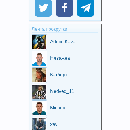
Лента прокрутки
Admin Kava
Няважна
Катберт
Nedved_11
Michiru
xavi