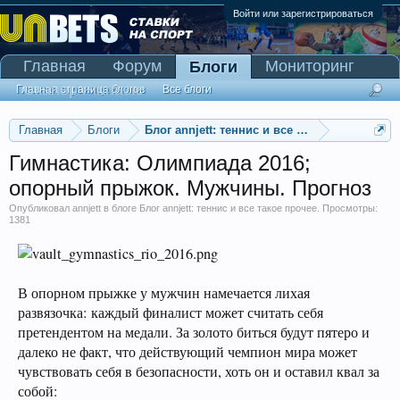
Войти или зарегистрироваться
Главная
Форум
Мониторинг
Блоги
Сканер Pinnacle
Главная страница блогов
Все блоги
Главная
Блоги
Блог annjett: теннис и все такое прочее
Гимнастика: Олимпиада 2016;
опорный прыжок. Мужчины. Прогноз
Опубликовал
annjett
в блоге
Блог annjett: теннис и все такое прочее
. Просмотры:
1381
В опорном прыжке у мужчин намечается лихая
развязочка: каждый финалист может считать себя
претендентом на медали. За золото биться будут пятеро и
далеко не факт, что действующий чемпион мира может
чувствовать себя в безопасности, хоть он и оставил квал за
собой: