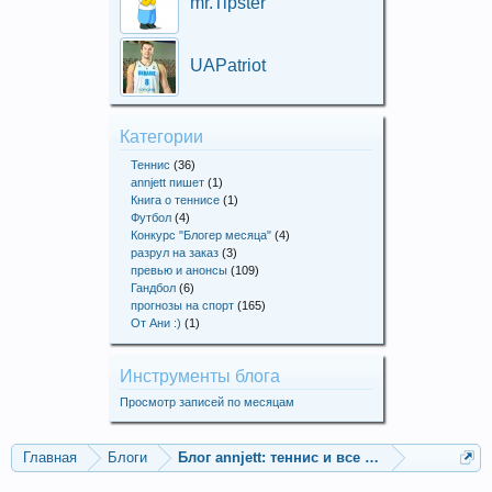
mr.Tipster
UAPatriot
Категории
Теннис
(36)
annjett пишет
(1)
Книга о теннисе
(1)
Футбол
(4)
Конкурс "Блогер месяца"
(4)
разрул на заказ
(3)
превью и анонсы
(109)
Гандбол
(6)
прогнозы на спорт
(165)
От Ани :)
(1)
Инструменты блога
Просмотр записей по месяцам
Главная
Блоги
Блог annjett: теннис и все такое прочее