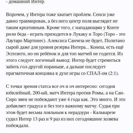
- домашний Интер.
Впрочем, у Интера тоже хватает проблем. Сенси уже
давно травмирован, а без него центр поля выглядит не
таким креативным. Кроме того, с нападающми у Конте
рили беда - играть приходится в Лукаку и Торо (Торо - это
Лаутаро Мартинес). Алексиса Санчеза не будет, Политано
сырой даже для уровня резерва Интера... Конеш, есть ещё
Эспозито, но он ребёнок и для топ матчей не годится. Из
этого следует логичный вывод: Интер будет стремиться
забить гол-другой пораньше, а дальше последует
прагматичная концовка в духе игры со СПАЛ-ом (2:1).
С точки зрения статса все оч и оч интересно: сегодня
юбилейный, 200-ый, матч Интера против Ромы, а на Сан-
Сиро змеи не побеждают уже 4 года как. Это много. И это
добавляет градуса и без того важному матчу. Судья при
этом будет весьма лояльным к нерадзури - Кальварезе
судил Интер 13 раз и 9 раз из них сегодняшние хозяева
побеждали.