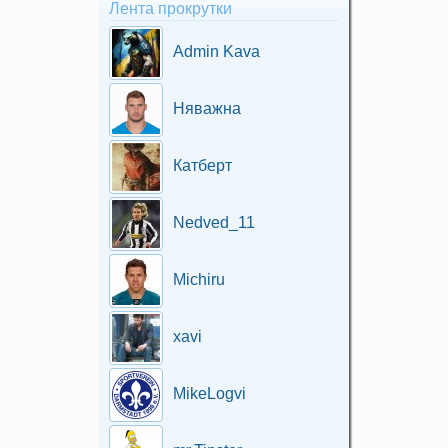
Лента прокрутки
Admin Kava
Няважна
Катберт
Nedved_11
Michiru
xavi
MikeLogvi