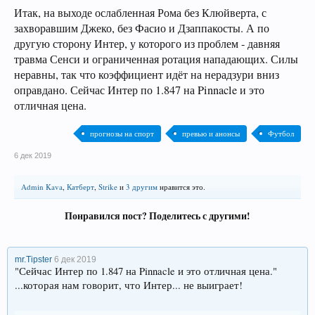
Итак, на выходе ослабленная Рома без Клюйверта, с
захворавшим Джеко, без Фасио и Дзаппакосты. А по
другую сторону Интер, у которого из проблем - давняя
травма Сенси и ограниченная ротация нападающих. Силы
неравны, так что коэффициент идёт на нерадзури вниз
оправдано. Сейчас Интер по 1.847 на Pinnacle и это
отличная цена.
прогнозы на спорт
превью и анонсы
Футбол
6 дек 2019
Admin Kava
,
Катберт
,
Strike
и
3 другим
нравится это.
Понравился пост? Поделитесь с другими!
mr.Tipster
6 дек 2019
"Сейчас Интер по 1.847 на Pinnacle и это отличная цена."
...которая нам говорит, что Интер... не выиграет!