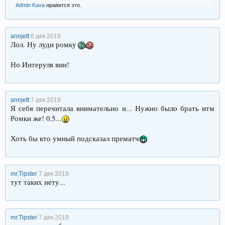
Admin Kava
нравится это.
annjett
6 дек 2019
Лол. Ну луди ромку
Но Интеруля вин!
annjett
7 дек 2019
Я себя перечитала внимательно и... Нужно было брать итм
Ромки же! 0.5...
Хоть бы кто умный подсказал прематч
mr.Tipster
7 дек 2019
тут таких нету...
mr.Tipster
7 дек 2019