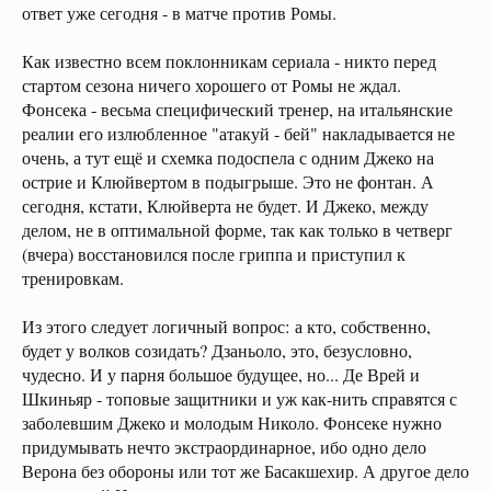
ответ уже сегодня - в матче против Ромы.
Как известно всем поклонникам сериала - никто перед
стартом сезона ничего хорошего от Ромы не ждал.
Фонсека - весьма специфический тренер, на итальянские
реалии его излюбленное "атакуй - бей" накладывается не
очень, а тут ещё и схемка подоспела с одним Джеко на
острие и Клюйвертом в подыгрыше. Это не фонтан. А
сегодня, кстати, Клюйверта не будет. И Джеко, между
делом, не в оптимальной форме, так как только в четверг
(вчера) восстановился после гриппа и приступил к
тренировкам.
Из этого следует логичный вопрос: а кто, собственно,
будет у волков созидать? Дзаньоло, это, безусловно,
чудесно. И у парня большое будущее, но... Де Врей и
Шкиньяр - топовые защитники и уж как-нить справятся с
заболевшим Джеко и молодым Николо. Фонсеке нужно
придумывать нечто экстраординарное, ибо одно дело
Верона без обороны или тот же Басакшехир. А другое дело