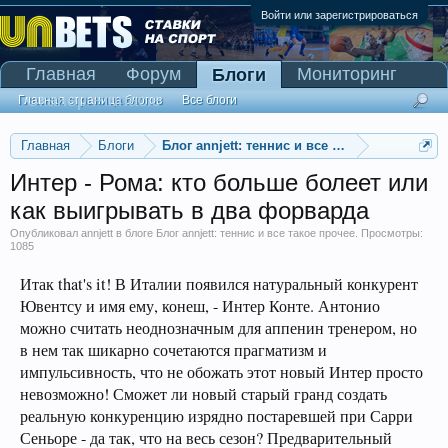
Войти или зарегистрироваться
Главная
Форум
Мониторинг
Блоги
Сканер Pinnacle
Главная страница блогов
Все блоги
Главная
Блоги
Блог annjett: теннис и все такое прочее
Интер - Рома: кто больше болеет или
как выигрывать в два форварда
Опубликовал
annjett
в блоге
Блог annjett: теннис и все такое прочее
. Просмотры:
1085
Итак that's it! В Италии появился натуральный конкурент
Ювентсу и имя ему, конеш, - Интер Конте. Антонио
можно считать неоднозначным для аппенин тренером, но
в нем так шикарно сочетаются прагматизм и
импульсивность, что не обожать этот новый Интер просто
невозможно! Сможет ли новый старый гранд создать
реальную конкуренцию изрядно постаревшей при Сарри
Сеньоре - да так, что на весь сезон? Предварительный