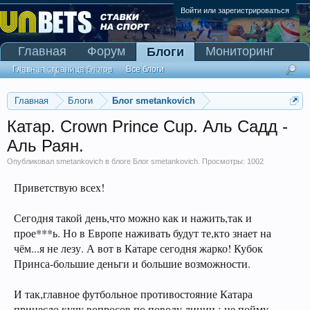
Войти или зарегистрироваться
Главная
Форум
Мониторинг
Блоги
Сканер Pinnacle
Главная страница блогов
Все блоги
Главная
Блоги
Блог smetankovich
Катар. Crown Prince Cup. Аль Садд -
Аль Раян.
Опубликовал
smetankovich
в блоге
Блог smetankovich
. Просмотры: 1002
Приветствую всех!
Сегодня такой день,что можно как и нажить,так и
прое***ь. Но в Европе наживать будут те,кто знает на
чём...я не лезу. А вот в Катаре сегодня жарко! Кубок
Принса-большие деньги и большие возможности.
И так,главное футбольное противостояние Катара
принесло кучу вопросов по поводу линии : не пойму