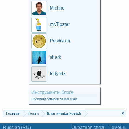
Michiru
mr.Tipster
Positivum
shark
fortymlz
Инструменты блога
Просмотр записей по месяцам
Главная
Блоги
Блог smetankovich
Russian (RU)
Обратная связь
Помощь