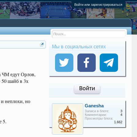
Войти или зарегистрироваться
Мы в социальных сетях
а ЧМ едут Орлов,
 50 шайб в 3х
Войти
 и неплохи, но
Ganesha
Записи в блоге:
3
Комментарии:
4
Просмотры блога:
 5.
1.662