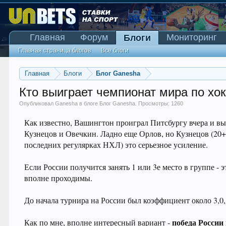
Главная
Форум
Мониторинг
Блоги
Главная страница блогов
Все блоги
Главная
Блоги
Блог Ganesha
Кто выиграет чемпионат мира по хо
Опубликовал
Ganesha
в блоге
Блог Ganesha
. Просмотры: 1260
Как известно, Вашингтон проиграл Питсбургу вчера и вы
Кузнецов и Овечкин. Ладно еще Орлов, но Кузнецов (20+
последних регулярках НХЛ) это серьезное усиление.
Если России получится занять 1 или 3е место в группе - 
вполне проходимы.
До начала турнира на России был коэффициент около 3,0, 
победа России 
Как по мне, вполне интересный вариант -