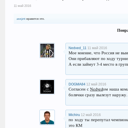
11 май 2016
annjett
нравится это.
Понра
Nedved_11
11 май 2016
Мое мнение, что Россия не выи
Они прибавляют по ходу турнир
А если займут 3-4 место в груп
DOGMA84
12 май 2016
Согласен с
Nedved
ом наша кома
болячки сразу вылезут наружу.
Michiru
12 май 2016
по ходу ты перепутал чемпионат
это КМ