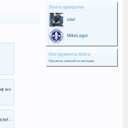
Лента прокрутки
xavi
MikeLogvi
Инструменты блога
Просмотр записей по месяцам
фф все
б365 -