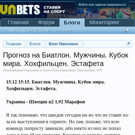
Войти или зарегистрироваться
Главная
Форум
Мониторинг
Блоги
Сканер Pinnacle
Главная страница блогов
Все блоги
Главная
Блоги
Блог Наполеон
Прогноз на Биатлон. Мужчины. Кубок
мира. Хохфильцен. Эстафета
Опубликовал
Наполеон
в блоге
Блог Наполеон
. Просмотры: 976
15.12 15:15.
Биатлон. Мужчины. Кубок мира.
Хохфильцен. Эстафета
.
Украина - Швеция п2 1,92 Марафон
Я так понимаю, что шведов сегодня ни во что не ставят из-
за их выступления в спринте. Но там, похоже, что всю
команду попросту замазали, ибо никто из них не попал
даже в топ-45 по скорости. Конечно за неделю, которая