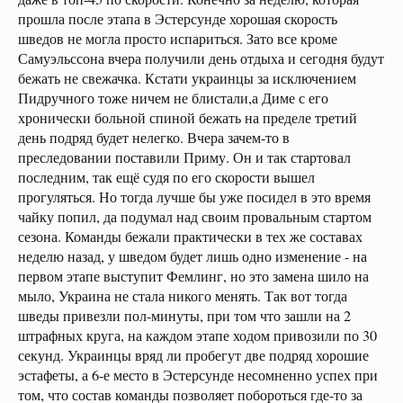
прошла после этапа в Эстерсунде хорошая скорость
шведов не могла просто испариться. Зато все кроме
Самуэльссона вчера получили день отдыха и сегодня будут
бежать не свежачка. Кстати украинцы за исключением
Пидручного тоже ничем не блистали,а Диме с его
хронически больной спиной бежать на пределе третий
день подряд будет нелегко. Вчера зачем-то в
преследовании поставили Приму. Он и так стартовал
последним, так ещё судя по его скорости вышел
прогуляться. Но тогда лучше бы уже посидел в это время
чайку попил, да подумал над своим провальным стартом
сезона. Команды бежали практически в тех же составах
неделю назад, у шведом будет лишь одно изменение - на
первом этапе выступит Фемлинг, но это замена шило на
мыло, Украина не стала никого менять. Так вот тогда
шведы привезли пол-минуты, при том что зашли на 2
штрафных круга, на каждом этапе ходом привозили по 30
секунд. Украинцы вряд ли пробегут две подряд хорошие
эстафеты, а 6-е место в Эстерсунде несомненно успех при
том, что состав команды позволяет побороться где-то за