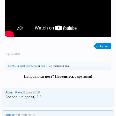
Футзал
7 фев 2018
BEBU
,
annjett
,
szqwarqa
и
ещё 1-му
нравится это.
Понравился пост? Поделитесь с другими!
Admin Kava
8 фев 2018
Боевое, но доезд) 2-3
Кошмар
8 фев 2018