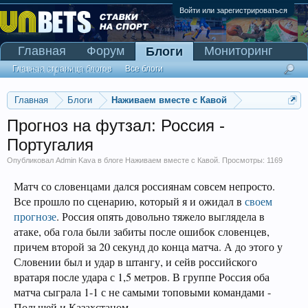
Войти или зарегистрироваться
Главная
Форум
Мониторинг
Блоги
Сканер Pinnacle
Главная страница блогов
Все блоги
Главная
Блоги
Наживаем вместе с Кавой
Прогноз на футзал: Россия -
Португалия
Опубликовал
Admin Kava
в блоге
Наживаем вместе с Кавой
. Просмотры: 1169
Матч со словенцами дался россиянам совсем непросто.
Все прошло по сценарию, который я и ожидал в
своем
прогнозе
. Россия опять довольно тяжело выглядела в
атаке, оба гола были забиты после ошибок словенцев,
причем второй за 20 секунд до конца матча. А до этого у
Словении был и удар в штангу, и сейв российского
вратаря после удара с 1,5 метров. В группе Россия оба
матча сыграла 1-1 с не самыми топовыми командами -
Польшей и Казахстаном.