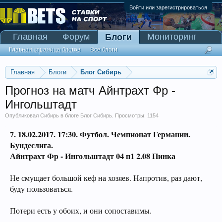
Войти или зарегистрироваться
Главная
Форум
Мониторинг
Блоги
Сканер Pinnacle
Главная страница блогов
Все блоги
Главная
Блоги
Блог Сибирь
Прогноз на матч Айнтрахт Фр -
Ингольштадт
Опубликовал
Сибирь
в блоге
Блог Сибирь
. Просмотры: 1154
7. 18.02.2017. 17:30.
Футбол. Чемпионат Германии.
Бундеслига.
Айнтрахт Фр - Ингольштадт 04 п1 2.08 Пинка
Не смущает большой кеф на хозяев. Напротив, раз дают,
буду пользоваться.
Потери есть у обоих, и они сопоставимы.