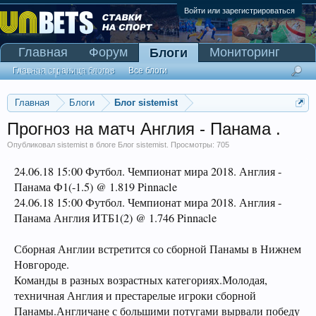
Войти или зарегистрироваться
Главная
Форум
Мониторинг
Блоги
Сканер Pinnacle
Главная страница блогов
Все блоги
Главная
Блоги
Блог sistemist
Прогноз на матч Англия - Панама .
Опубликовал
sistemist
в блоге
Блог sistemist
. Просмотры: 705
24.06.18 15:00 Футбол. Чемпионат мира 2018. Англия -
Панама Ф1(-1.5) @ 1.819 Pinnacle
24.06.18 15:00 Футбол. Чемпионат мира 2018. Англия -
Панама Англия ИТБ1(2) @ 1.746 Pinnacle
Сборная Англии встретится со сборной Панамы в Нижнем
Новгороде.
Команды в разных возрастных категориях.Молодая,
техничная Англия и престарелые игроки сборной
Панамы.Англичане с большими потугами вырвали победу