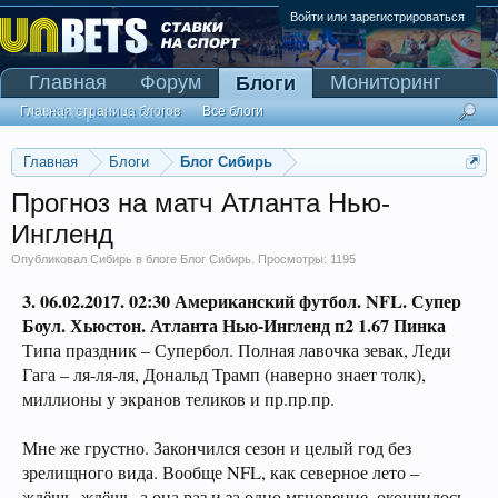
Войти или зарегистрироваться
Главная
Форум
Мониторинг
Блоги
Сканер Pinnacle
Главная страница блогов
Все блоги
Главная
Блоги
Блог Сибирь
Прогноз на матч Атланта Нью-
Ингленд
Опубликовал
Сибирь
в блоге
Блог Сибирь
. Просмотры: 1195
3. 06.02.2017. 02:30
Американский футбол. NFL. Супер
Боул. Хьюстон. Атланта Нью-Ингленд п2 1.67 Пинка
Типа праздник – Супербол. Полная лавочка зевак, Леди
Гага – ля-ля-ля, Дональд Трамп (наверно знает толк),
миллионы у экранов теликов и пр.пр.пр.
Мне же грустно. Закончился сезон и целый год без
зрелищного вида. Вообще NFL, как северное лето –
ждёшь, ждёшь, а она раз и за одно мгновение, окончилось.