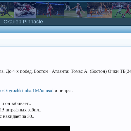
Сканер Pinnacle
а. До 4-х побед. Бостон - Атланта: Томас А. (Бостон) Очки ТБ(24
post/igrochki-nba.164/unread
и не зря..
и он забивает..
 15 штрафных забил..
 накидает за 30..