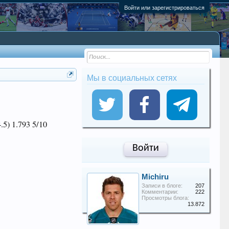
Войти или зарегистрироваться
Мы в социальных сетях
.5) 1.793 5/10
Войти
Michiru
Записи в блоге:
207
Комментарии:
222
Просмотры блога:
13.872