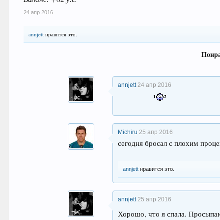
24 апр 2016
annjett
нравится это.
Понра
annjett
24 апр 2016
Michiru
25 апр 2016
сегодня бросал с плохим проце
annjett
нравится это.
annjett
25 апр 2016
Хорошо, что я спала. Просыпаю