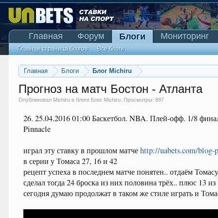
Главная
Форум
Мониторинг
Блоги
Главная страница блогов
Все блоги
Главная
Блоги
Блог Michiru
Прогноз на матч Бостон - Атланта
Опубликовал
Michiru
в блоге
Блог Michiru
. Просмотры: 897
26. 25.04.2016 01:00 Баскетбол. NBA. Плей-офф. 1/8 финал
Pinnacle
играл эту ставку в прошлом матче
http://uabets.com/blog-
в серии у Томаса 27, 16 и 42
рецепт успеха в последнем матче понятен.. отдаём Томасу 
сделал тогда 24 броска из них половина трёх.. плюс 13 из
сегодня думаю продолжат в таком же стиле играть и Томас