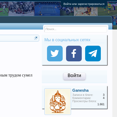
Войти или зарегистрироваться
Мы в социальных сетях
мным трудом сумел
Войти
Ganesha
Записи в блоге:
3
Комментарии:
4
Просмотры блога:
1.661