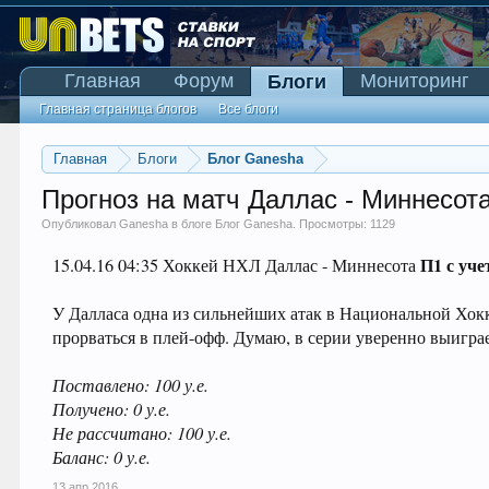
Главная
Форум
Мониторинг
Блоги
Главная страница блогов
Все блоги
Главная
Блоги
Блог Ganesha
Прогноз на матч Даллас - Миннесот
Опубликовал
Ganesha
в блоге
Блог Ganesha
. Просмотры: 1129
П1 с уч
15.04.16 04:35 Хоккей НХЛ Даллас - Миннесота
У Далласа одна из сильнейших атак в Национальной Хокк
прорваться в плей-офф. Думаю, в серии уверенно выиграе
Поставлено: 100 у.е.
Получено: 0 у.е.
Не рассчитано: 100 у.е.
Баланс: 0 у.е.
13 апр 2016