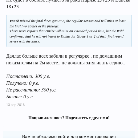
18+23
Vanek
missed the final three games of the regular season and will miss at least
the first two games of the playoffs.
There were reports that
Parise
will miss an extended period time, but the Wild
confirmed that he will not travel to Dallas for Game 1 or 2 of their first round
series with the Stars.
Даллас больше всех забили в регулярке.. по домашним
показателям на 2м месте.. не должны затягивать серию..
Поставлено: 300 у.е.
Получено: 0 у.е.
Не рассчитано: 300 у.е.
Баланс: 0 у.е.
13 апр 2016
Понравился пост? Поделитесь с другими!
Вам необходимо войти для комментирования