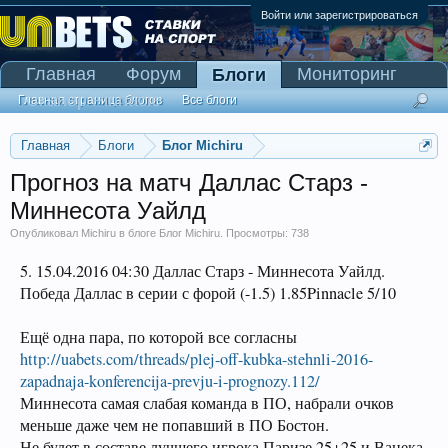
Войти или зарегистрироваться
Главная
Форум
Мониторинг
Блоги
Сканер Pinnacle
Главная страница блогов
Все блоги
Главная
Блоги
Блог Michiru
Прогноз на матч Даллас Старз -
Миннесота Уайлд
Опубликовал
Michiru
в блоге
Блог Michiru
. Просмотры: 738
5. 15.04.2016 04:30 Даллас Старз - Миннесота Уайлд.
Победа Даллас в серии с форой (-1.5) 1.85Pinnacle 5/10
Ещё одна пара, по которой все согласны
http://uabets.com/threads/plej-off-kubka-stehnli-2016-
zapadnaja-konferencija-prevju-i-prognozy.112/
Миннесота самая слабая команда в ПО, набрали очков
меньше даже чем не попавший в ПО Бостон.
Не будет в составе лучшего игрока Паризе 25+25 и Ванека