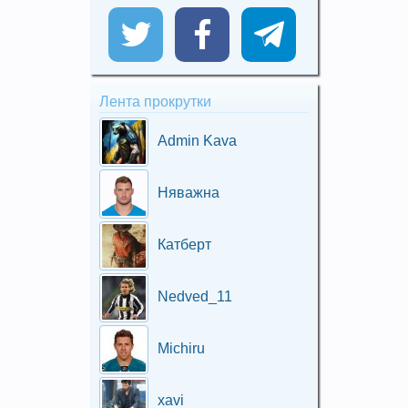
Лента прокрутки
Admin Kava
Няважна
Катберт
Nedved_11
Michiru
xavi