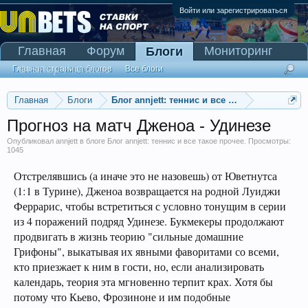
Войти или зарегистрироваться
Главная
Форум
Мониторинг
Блоги
Сканер Pinnacle
Главная страница блогов
Все блоги
Главная
Блоги
Блог annjett: теннис и все такое прочее
Прогноз на матч Дженоа - Удинезе
Опубликовал
annjett
в блоге
Блог annjett: теннис и все такое прочее
. Просмотры:
1045
Отстрелявшись (а иначе это не назовешь) от Юветнутса
(1:1 в Турине), Дженоа возвращается на родной Луиджи
Феррарис, чтобы встретиться с условно тонущим в серии
из 4 поражений подряд Удинезе. Букмекеры продолжают
продвигать в жизнь теорию "сильные домашние
Грифоны", выкатывая их явными фаворитами со всеми,
кто приезжает к ним в гости, но, если анализировать
календарь, теория эта мгновенно терпит крах. Хотя бы
потому что Кьево, Фрозиноне и им подобные