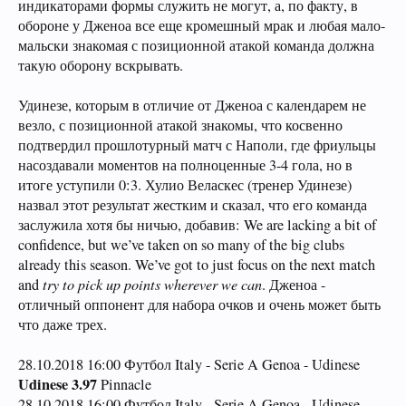
индикаторами формы служить не могут, а, по факту, в
обороне у Дженоа все еще кромешный мрак и любая мало-
мальски знакомая с позиционной атакой команда должна
такую оборону вскрывать.
Удинезе, которым в отличие от Дженоа с календарем не
везло, с позиционной атакой знакомы, что косвенно
подтвердил прошлотурный матч с Наполи, где фриульцы
насоздавали моментов на полноценные 3-4 гола, но в
итоге уступили 0:3. Хулио Веласкес (тренер Удинезе)
назвал этот результат жестким и сказал, что его команда
заслужила хотя бы ничью, добавив: We are lacking a bit of
confidence, but we’ve taken on so many of the big clubs
already this season. We’ve got to just focus on the next match
and
try to pick up points wherever we can
. Дженоа -
отличный оппонент для набора очков и очень может быть
что даже трех.
28.10.2018 16:00 Футбол Italy - Serie A Genoa - Udinese
Udinese 3.97
Pinnacle
28.10.2018 16:00 Футбол Italy - Serie A Genoa - Udinese