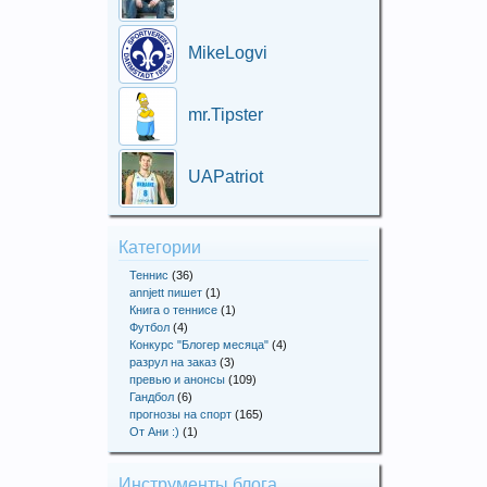
MikeLogvi
mr.Tipster
UAPatriot
Категории
Теннис
(36)
annjett пишет
(1)
Книга о теннисе
(1)
Футбол
(4)
Конкурс "Блогер месяца"
(4)
разрул на заказ
(3)
превью и анонсы
(109)
Гандбол
(6)
прогнозы на спорт
(165)
От Ани :)
(1)
Инструменты блога