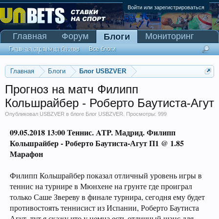
Войти или зарегистрироваться
Главная
Форум
Мониторинг
Блоги
Сканер Pinnacle
Главная страница блогов
Все блоги
Главная
Блоги
Блог USBZVER
Прогноз на матч Филипп
Кольшрайбер - Роберто Баутиста-Агут
Опубликовал
USBZVER
в блоге
Блог USBZVER
. Просмотры: 999
09.05.2018 13:00
Теннис. ATP. Мадрид
. Филипп
Кольшрайбер - Роберто Баутиста-Агут П1 @ 1.85
Марафон
Филипп Кольшрайбер показал отличный уровень игры в
теннис на турнире в Мюнхене на грунте где проиграл
только Саше Звереву в финале турнира, сегодня ему будет
противостоять теннисист из Испании, Роберто Баутиста
Агут, тут я скажу что у немца есть отличный шанс для