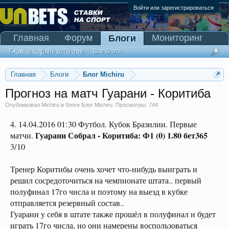
Войти или зарегистрироваться
Главная
Форум
Мониторинг
Блоги
Сканер Pinnacle
Главная страница блогов
Все блоги
Главная
Блоги
Блог Michiru
Прогноз на матч Гуарани - Коритиба
Опубликовал
Michiru
в блоге
Блог Michiru
. Просмотры: 744
4. 14.04.2016 01:30 Футбол. Кубок Бразилии. Первые
Гуарани Собрал
-
Коритиба: Ф1 (0) 1.80 бет365
матчи.
3/10
Тренер Коритибы очень хочет что-нибудь выиграть и
решил сосредоточиться на чемпионате штата.. первый
полуфинал 17го числа и поэтому на выезд в кубке
отправляется резервный состав..
Гуарани у себя в штате также прошёл в полуфинал и будет
играть 17го числа, но они намерены воспользоваться