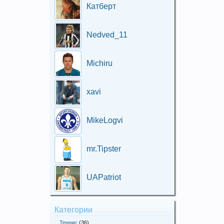
Катберт
Nedved_11
Michiru
xavi
MikeLogvi
mr.Tipster
UAPatriot
Категории
Теннис
(36)