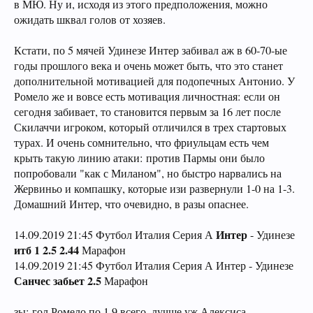
в МЮ. Ну и, исходя из этого предположения, можно
ожидать шквал голов от хозяев.
Кстати, по 5 мячей Удинезе Интер забивал аж в 60-70-ые
годы прошлого века и очень может быть, что это станет
дополнительной мотивацией для подопечных Антонио. У
Ромело же и вовсе есть мотивация личностная: если он
сегодня забивает, то становится первым за 16 лет после
Скилаччи игроком, который отличился в трех стартовых
турах. И очень сомнительно, что фриульцам есть чем
крыть такую линию атаки: против Пармы они было
попробовали "как с Миланом", но быстро нарвались на
Жервиньо и компашку, которые изи развернули 1-0 на 1-3.
Домашний Интер, что очевидно, в разы опаснее.
Интер
14.09.2019 21:45 Футбол Италия Серия А
- Удинезе
итб 1 2.5 2.44
Марафон
14.09.2019 21:45 Футбол Италия Серия А Интер - Удинезе
Санчес забьет 2.5
Марафон
зы: гол Ромело по 1.9 всего, лучше уж Алексиса.