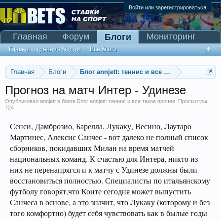
Войти или зарегистрироваться
Главная
Форум
Мониторинг
Блоги
Сканер Pinnacle
Главная страница блогов
Все блоги
Главная
Блоги
Блог annjett: теннис и все такое прочее
Прогноз на матч Интер - Удинезе
Опубликовал
annjett
в блоге
Блог annjett: теннис и все такое прочее
. Просмотры:
724
Сенси, Дамброзио, Барелла, Лукаку, Весино, Лаутаро
Мартинес, Алексис Санчес - вот далеко не полный список
сборников, покидавших Милан на время матчей
национальных команд. К счастью для Интера, никто из
них не перенапрягся и к матчу с Удинезе должны были
восстановиться полностью. Специалисты по итальянскому
футболу говорят,что Конте сегодня может выпустить
Санчеса в основе, а это значит, что Лукаку (которому и без
того комфортно) будет себя чувствовать как в былые годы