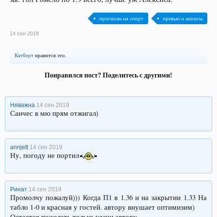
прогнозы на спорт
превью и анонсы
14 сен 2019
Катберт
нравится это.
Понравился пост? Поделитесь с другими!
Няважна
14 сен 2019
Санчес в мю прям отжигал)
annjett
14 сен 2019
Ну, погоду не портил
Ринат
14 сен 2019
Промолчу пожалуй))) Когда П1 в 1.36 и на закрытии 1.33 На
табло 1-0 и красная у гостей. автору внушает оптимизим)
Остается пожелать только удачи автору.