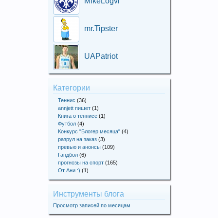
MikeLogvi
mr.Tipster
UAPatriot
Категории
Теннис
(36)
annjett пишет
(1)
Книга о теннисе
(1)
Футбол
(4)
Конкурс "Блогер месяца"
(4)
разрул на заказ
(3)
превью и анонсы
(109)
Гандбол
(6)
прогнозы на спорт
(165)
От Ани :)
(1)
Инструменты блога
Просмотр записей по месяцам