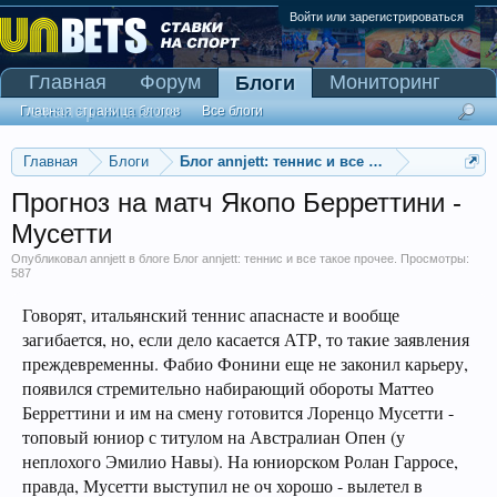
Войти или зарегистрироваться
Главная
Форум
Мониторинг
Блоги
Сканер Pinnacle
Главная страница блогов
Все блоги
Главная
Блоги
Блог annjett: теннис и все такое прочее
Прогноз на матч Якопо Берреттини -
Мусетти
Опубликовал
annjett
в блоге
Блог annjett: теннис и все такое прочее
. Просмотры:
587
Говорят, итальянский теннис апаснасте и вообще
загибается, но, если дело касается АТР, то такие заявления
преждевременны. Фабио Фонини еще не законил карьеру,
появился стремительно набирающий обороты Маттео
Берреттини и им на смену готовится Лоренцо Мусетти -
топовый юниор с титулом на Австралиан Опен (у
неплохого Эмилио Навы). На юниорском Ролан Гарросе,
правда, Мусетти выступил не оч хорошо - вылетел в