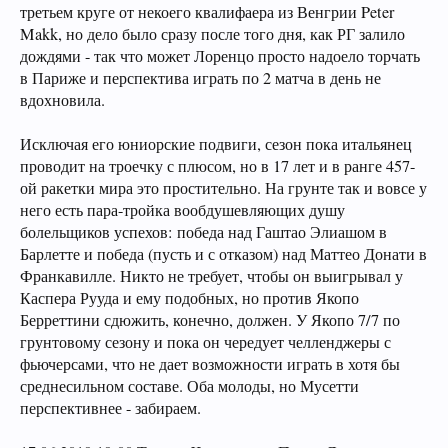
третьем круге от некоего квалифаера из Венгрии Peter
Makk, но дело было сразу после того дня, как РГ залило
дождями - так что может Лоренцо просто надоело торчать
в Париже и перспектива играть по 2 матча в день не
вдохновила.
Исключая его юниорские подвиги, сезон пока итальянец
проводит на троечку с плюсом, но в 17 лет и в ранге 457-
ой ракетки мира это простительно. На грунте так и вовсе у
него есть пара-тройка вообдушевляющих душу
болельщиков успехов: победа над Гаштао Элиашом в
Барлетте и победа (пусть и с отказом) над Маттео Донати в
Франкавилле. Никто не требует, чтобы он выигрывал у
Каспера Рууда и ему подобных, но против Якопо
Берреттини сдюжить, конечно, должен. У Якопо 7/7 по
грунтовому сезону и пока он чередует челленджеры с
фьючерсами, что не дает возможности играть в хотя бы
среднесильном составе. Оба молоды, но Мусетти
перспективнее - забираем.