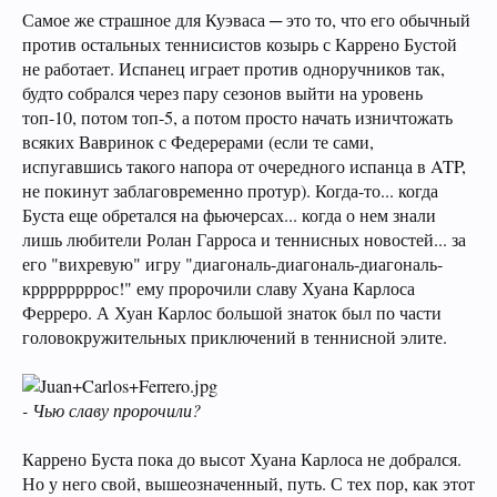
Самое же страшное для Куэваса ─ это то, что его обычный
против остальных теннисистов козырь с Каррено Бустой
не работает. Испанец играет против одноручников так,
будто собрался через пару сезонов выйти на уровень
топ-10, потом топ-5, а потом просто начать изничтожать
всяких Вавринок с Федерерами (если те сами,
испугавшись такого напора от очередного испанца в ATP,
не покинут заблаговременно протур). Когда-то... когда
Буста еще обретался на фьючерсах... когда о нем знали
лишь любители Ролан Гарроса и теннисных новостей... за
его "вихревую" игру "диагональ-диагональ-диагональ-
кррррррррос!" ему пророчили славу Хуана Карлоса
Ферреро. А Хуан Карлос большой знаток был по части
головокружительных приключений в теннисной элите.
- Чью славу пророчили?
Каррено Буста пока до высот Хуана Карлоса не добрался.
Но у него свой, вышеозначенный, путь. С тех пор, как этот