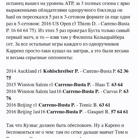
испанец вышел на уровень ATP, за 3 полных сезона с ярко
выраженными обладателями одноручного бэкхэнда on
hard он пересекался 5 раз в 3-сетовом формате (и еще один
раз в 5-сетовом: 2016 US Open r3 Thiem D. - Carreno-Busta
P. 16 64 64 75). Из этих 5 раз проиграл Буста только самый
первый матч, и то ─ взяв там у Филиппа Кольшрайбера
сет. За все остальные игры каждого из одноручников
Каррено просто-таки кушал на завтрак, а это были весьма
и весьма серьезные оппоненты:
Kohlschreiber P.
62 36
2014 Auckland r1
- Carreno-Busta P.
75
Carreno-Busta P.
63 64
2015 Winston Salem r1
- Haas T.
Carreno-Busta P.
63
2016 Winston Salem last16
- Cuevas P.
76
Carreno-Busta P.
63 61
2016 Beijing r1
- Tomic B.
Carreno-Busta P
57 64 61
2016 Beijing last16
. - Gasquet R.
Так что Куэвас должен быть обеспокоен. Ну а Карено и
беспокоиться не о чем: там по сетке дальше маячат Тим и