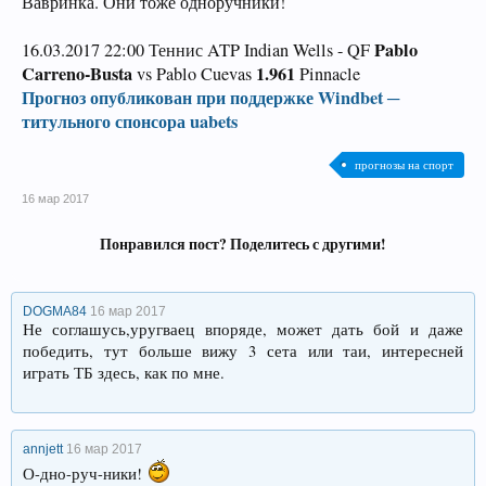
Вавринка. Они тоже одноручники!
Pablo
16.03.2017 22:00 Теннис ATP Indian Wells - QF
Carreno-Busta
1.961
vs Pablo Cuevas
Pinnacle
Прогноз опубликован при поддержке Windbet ─
титульного спонсора uabets
прогнозы на спорт
16 мар 2017
Понравился пост? Поделитесь с другими!
DOGMA84
16 мар 2017
Не соглашусь,уругваец впоряде, может дать бой и даже
победить, тут больше вижу 3 сета или таи, интересней
играть ТБ здесь, как по мне.
annjett
16 мар 2017
О-дно-руч-ники!