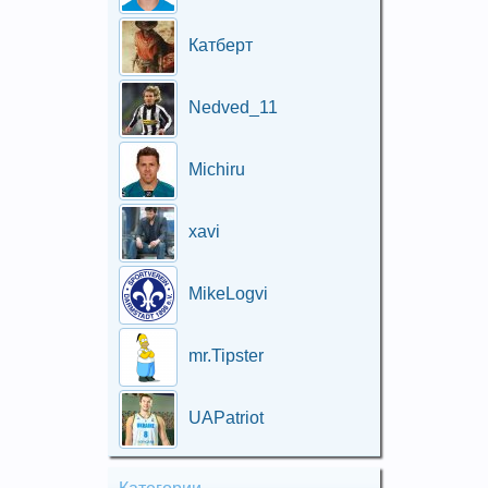
Катберт
Nedved_11
Michiru
xavi
MikeLogvi
mr.Tipster
UAPatriot