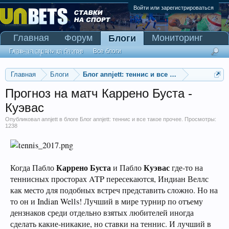
Войти или зарегистрироваться
Главная
Форум
Мониторинг
Блоги
Сканер Pinnacle
Главная страница блогов
Все блоги
Главная
Блоги
Блог annjett: теннис и все такое прочее
Прогноз на матч Каррено Буста -
Куэвас
Опубликовал
annjett
в блоге
Блог annjett: теннис и все такое прочее
. Просмотры:
1238
Каррено Буста
Куэвас
Когда Пабло
и Пабло
где-то на
теннисных просторах ATP пересекаются, Индиан Веллс
как место для подобных встреч представить сложно. Но на
то он и Indian Wells! Лучший в мире турнир по отъему
дензнаков среди отдельно взятых любителей иногда
сделать какие-никакие, но ставки на теннис. И лучший в