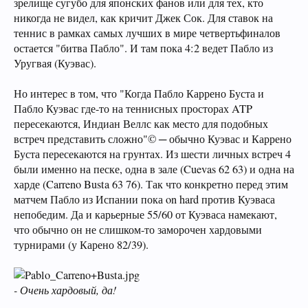
зрелище сугубо для японских фанов или для тех, кто
никогда не видел, как кричит Джек Сок. Для ставок на
теннис в рамках самых лучших в мире четвертьфиналов
остается "битва Пабло". И там пока 4:2 ведет Пабло из
Уругвая (Куэвас).
Но интерес в том, что "Когда Пабло Каррено Буста и
Пабло Куэвас где-то на теннисных просторах ATP
пересекаются, Индиан Веллс как место для подобных
встреч представить сложно"© ─ обычно Куэвас и Каррено
Буста пересекаются на грунтах. Из шести личных встреч 4
были именно на песке, одна в зале (Cuevas 62 63) и одна на
харде (Carreno Busta 63 76). Так что конкретно перед этим
матчем Пабло из Испании пока on hard против Куэваса
непобедим. Да и карьерные 55/60 от Куэваса намекают,
что обычно он не слишком-то заморочен хардовыми
турнирами (у Карено 82/39).
- Очень хардовый, да!