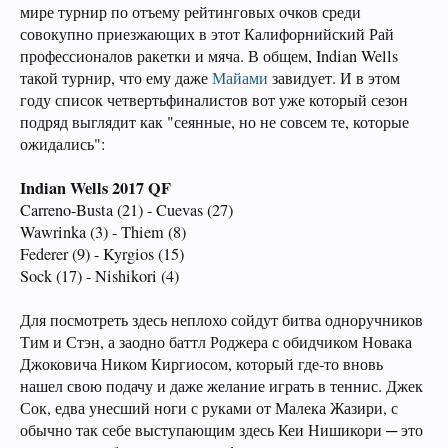
мире турнир по отъему рейтинговых очков среди
совокупно приезжающих в этот Калифорнийский Рай
профессионалов ракетки и мяча. В общем, Indian Wells
такой турнир, что ему даже
Майами
завидует. И в этом
году список четвертьфиналистов вот уже который сезон
подряд выглядит как "сеянные, но не совсем те, которые
ожидались":
Indian Wells 2017 QF
Carreno-Busta (21) - Cuevas (27)
Wawrinka (3) - Thiem (8)
Federer (9) - Kyrgios (15)
Sock (17) - Nishikori (4)
Для посмотреть здесь неплохо сойдут битва одноручников
Тим и Стэн, а заодно баттл Роджера с обидчиком Новака
Джоковича Ником Киргиосом, который где-то вновь
нашел свою подачу и даже желание играть в теннис. Джек
Сок, едва унесший ноги с руками от Малека Жазири, с
обычно так себе выступающим здесь Кеи Нишикори ─ это