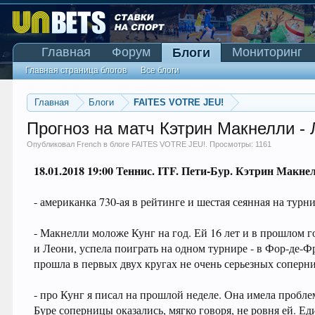
Главная
Форум
Мониторинг
Блоги
Главная страница блогов
Все блоги
Главная
Блоги
FAITES VOTRE JEU!
Прогноз на матч Кэтрин Макнелли - 
Опубликовал
French
в блоге
FAITES VOTRE JEU!
. Просмотры: 1161
18.01.2018 19:00 Теннис. ITF. Пети-Бур. Кэтрин Макне
- американка 730-ая в рейтинге и шестая сеянная на турни
- Макнелли моложе Кунг на год. Ей 16 лет и в прошлом г
и Леони, успела поиграть на одном турнире - в Фор-де-Фра
прошла в первых двух кругах не очень серьезных соперн
- про Кунг я писал на прошлой неделе. Она имела пробле
Буре соперницы оказались, мягко говоря, не ровня ей. Е