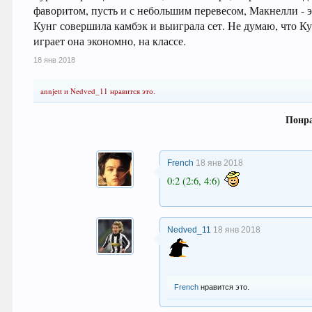
фаворитом, пусть и с небольшим перевесом, Макнелли - эт
Кунг совершила камбэк и выиграла сет. Не думаю, что Кун
играет она экономно, на классе.
18 янв 2018
annjett
и
Nedved_11
нравится это.
Понра
French
18 янв 2018
0:2 (2:6, 4:6)
Nedved_11
18 янв 2018
French
нравится это.