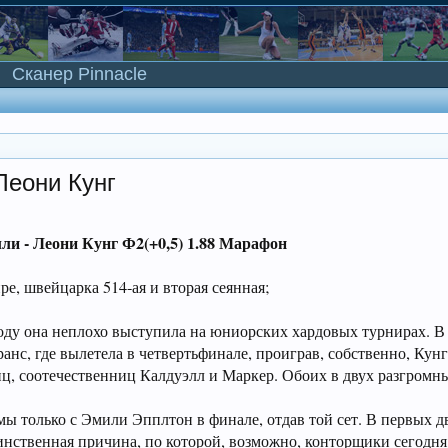
Сканер Pinnacle
Леони Кунг
лли - Леони Кунг Ф2(+0,5) 1.88 Марафон
ре, швейцарка 514-ая и вторая сеянная;
оду она неплохо выступила на юниорских хардовых турнирах. В 
нс, где вылетела в четвертьфинале, проиграв, собственно, Кунг (
иц, соотечественниц Калдуэлл и Маркер. Обоих в двух разгромны
мы только с Эмили Эпплтон в финале, отдав той сет. В первых д
динственная причина, по которой, возможно, конторщики сегодн