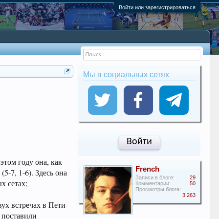
Войти или зарегистрироваться
Мы в социальных сетях
Войти
этом году она, как
French
5-7, 1-6). Здесь она
Записи в блоге:
29
х сетах;
Комментарии:
50
Просмотры блога:
3.263
вух встречах в Пети-
я поставили