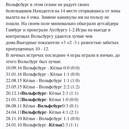
Вольфсбург в этом сезоне не радует своих
болельщиков.Находится на 14 месте оторвавшись от зоны
вылета на 4 очка. Зимние каникулы им на пользу не
пошли. На своем поле минимально обыграли аутсайдера
Гамбург и проиграли Аусбургу 1-2.Игры на выезде в
контратаках Вольсбургу удаются лучше чем
дома.Выездные показатели +3 =2 -3 с разностью забитых
пропущенных 10 - 12.
В личных встречах последние 4 игры играли в ничью, до
этого Вольсбург был лучше.
10.09.16 Вольфсбург - Кёльн 0:0 (0:0)
31.01.16 Вольфсбург - Кёльн 1:1 (0:0)
22.08.15 Кёльн - Вольфсбург 1:1 (1:0)
23.05.15 Кёльн - Вольфсбург 2:2 (1:2)
Вольфсбург
20.12.14
- Кёльн 2:1 (1:1)
Вольфсбург
21.01.12
- Кёльн 1:0 (0:0)
Вольфсбург
06.08.11 Кёльн -
0:3 (0:1)
Вольфсбург
24.04.11
- Кёльн 4:1 (2:1)
28.11.10 Кёльн - Вольфсбург 1:1 (0:0)
Кёльн
24.01.10 Вольфсбург -
2:3 (1:1)