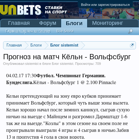
Войти или зарегистрироваться
Главная
Форум
Мониторинг
Блоги
Сканер Pinnacle
Главная страница блогов
Все блоги
Главная
Блоги
Блог sistemist
Прогноз на матч Кёльн - Вольфсбург
Опубликовал
sistemist
в блоге
Блог sistemist
. Просмотры: 709
Футбол. Чемпионат Германии.
04.02.17 17:30
Бундеслига.
Кёльн - Вольфсбург 1 @ 2.100 Pinnacle
Кельн претендующий на зону евро кубков принимает
принимает Вольфсбург, который чуть выше зоны вылета.
Кельн хорошо начал после зимних каникул, сыграв сухую
ничью на выезде с Майнцем и разгромил Дармштадт 1-6
так же на выезде."Козлы" в этом сезоне на своем поле не
проигрывали выиграли 4 игры и 4 сыграв в ничью.Забив
13 и пропустив 4 гола в свои ворота.