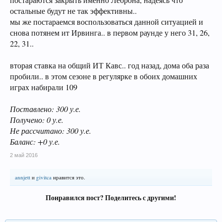
постараются закрыть именно Леброна, надеясь что
остальные будут не так эффективны..
мы же постараемся воспользоваться данной ситуацией и
снова потянем ит Ирвинга.. в первом раунде у него 31, 26,
22, 31..
вторая ставка на общий ИТ Кавс.. год назад, дома оба раза
пробили.. в этом сезоне в регулярке в обоих домашних
играх набирали 109
Поставлено: 300 у.е.
Получено: 0 у.е.
Не рассчитано: 300 у.е.
Баланс: +0 у.е.
2 май 2016
annjett
и
givitca
нравится это.
Понравился пост? Поделитесь с другими!