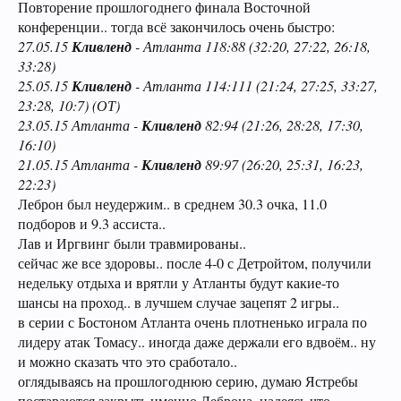
Повторение прошлогоднего финала Восточной
конференции.. тогда всё закончилось очень быстро:
Кливленд
27.05.15
- Атланта 118:88 (32:20, 27:22, 26:18,
33:28)
Кливленд
25.05.15
- Атланта 114:111 (21:24, 27:25, 33:27,
23:28, 10:7) (ОТ)
Кливленд
23.05.15 Атланта -
82:94 (21:26, 28:28, 17:30,
16:10)
Кливленд
21.05.15 Атланта -
89:97 (26:20, 25:31, 16:23,
22:23)
Леброн был неудержим.. в среднем 30.3 очка, 11.0
подборов и 9.3 ассиста..
Лав и Иргвинг были травмированы..
сейчас же все здоровы.. после 4-0 с Детройтом, получили
недельку отдыха и врятли у Атланты будут какие-то
шансы на проход.. в лучшем случае зацепят 2 игры..
в серии с Бостоном Атланта очень плотненько играла по
лидеру атак Томасу.. иногда даже держали его вдвоём.. ну
и можно сказать что это сработало..
оглядываясь на прошлогоднюю серию, думаю Ястребы