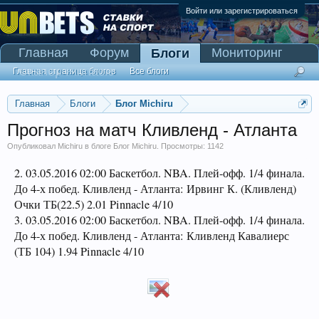
Войти или зарегистрироваться
Главная
Форум
Мониторинг
Блоги
Сканер Pinnacle
Главная страница блогов
Все блоги
Главная
Блоги
Блог Michiru
Прогноз на матч Кливленд - Атланта
Опубликовал
Michiru
в блоге
Блог Michiru
. Просмотры: 1142
2. 03.05.2016 02:00 Баскетбол. NBA. Плей-офф. 1/4 финала.
До 4-х побед. Кливленд - Атланта: Ирвинг К. (Кливленд)
Очки ТБ(22.5) 2.01 Pinnacle 4/10
3. 03.05.2016 02:00 Баскетбол. NBA. Плей-офф. 1/4 финала.
До 4-х побед. Кливленд - Атланта: Кливленд Кавалиерс
(ТБ 104) 1.94 Pinnacle 4/10
​