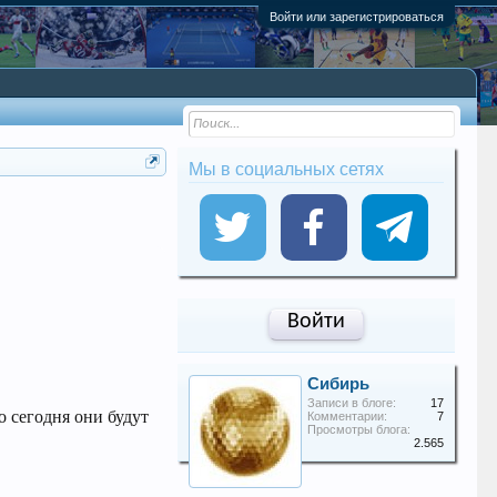
Войти или зарегистрироваться
Мы в социальных сетях
Войти
Сибирь
Записи в блоге:
17
о сегодня они будут
Комментарии:
7
Просмотры блога:
2.565