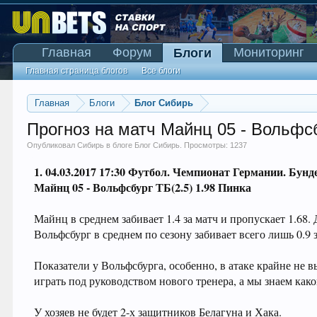
Главная
Форум
Мониторинг
Блоги
Главная страница блогов
Все блоги
Главная
Блоги
Блог Сибирь
Прогноз на матч Майнц 05 - Вольфс
Опубликовал
Сибирь
в блоге
Блог Сибирь
. Просмотры: 1237
1. 04.03.2017 17:30 Футбол. Чемпионат Германии. Бунд
Майнц 05 - Вольфсбург ТБ(2.5) 1.98 Пинка
Майнц в среднем забивает 1.4 за матч и пропускает 1.68. 
Вольфсбург в среднем по сезону забивает всего лишь 0.9 за
Показатели у Вольфсбурга, особенно, в атаке крайне не 
играть под руководством нового тренера, а мы знаем как
У хозяев не будет 2-х защитников Белагуна и Хака.