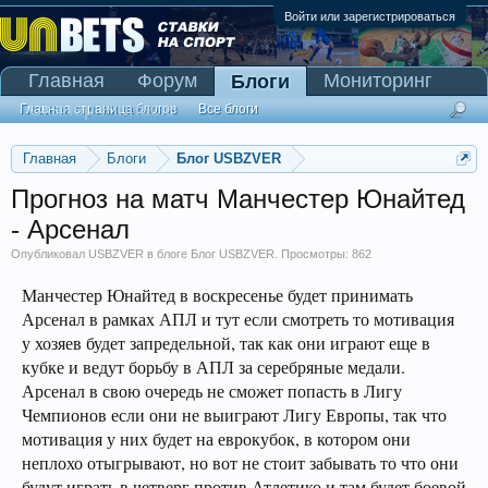
Войти или зарегистрироваться
Главная
Форум
Мониторинг
Блоги
Сканер Pinnacle
Главная страница блогов
Все блоги
Главная
Блоги
Блог USBZVER
Прогноз на матч Манчестер Юнайтед
- Арсенал
Опубликовал
USBZVER
в блоге
Блог USBZVER
. Просмотры: 862
Манчестер Юнайтед в воскресенье будет принимать
Арсенал в рамках АПЛ и тут если смотреть то мотивация
у хозяев будет запредельной, так как они играют еще в
кубке и ведут борьбу в АПЛ за серебряные медали.
Арсенал в свою очередь не сможет попасть в Лигу
Чемпионов если они не выиграют Лигу Европы, так что
мотивация у них будет на еврокубок, в котором они
неплохо отыгрывают, но вот не стоит забывать то что они
будут играть в четверг против Атлетико и там будет боевой