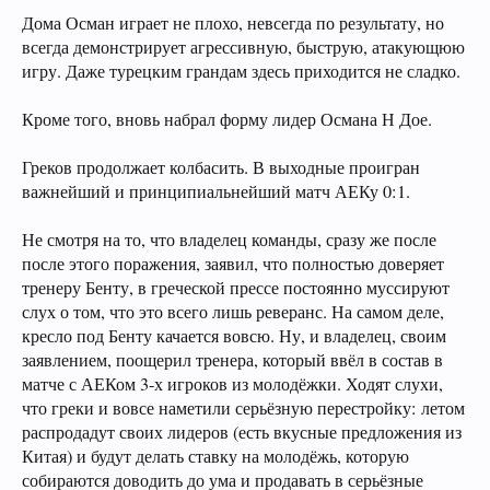
Дома Осман играет не плохо, невсегда по результату, но
всегда демонстрирует агрессивную, быструю, атакующюю
игру. Даже турецким грандам здесь приходится не сладко.
Кроме того, вновь набрал форму лидер Османа Н Дое.
Греков продолжает колбасить. В выходные проигран
важнейший и принципиальнейший матч АЕКу 0:1.
Не смотря на то, что владелец команды, сразу же после
после этого поражения, заявил, что полностью доверяет
тренеру Бенту, в греческой прессе постоянно муссируют
слух о том, что это всего лишь реверанс. На самом деле,
кресло под Бенту качается вовсю. Ну, и владелец, своим
заявлением, поощерил тренера, который ввёл в состав в
матче с АЕКом 3-х игроков из молодёжки. Ходят слухи,
что греки и вовсе наметили серьёзную перестройку: летом
распродадут своих лидеров (есть вкусные предложения из
Китая) и будут делать ставку на молодёжь, которую
собираются доводить до ума и продавать в серьёзные