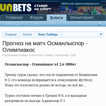
Войти или зарегистрироваться
Главная
Форум
Мониторинг
Блоги
Сканер Pinnacle
Главная страница блогов
Все блоги
Главная
Блоги
Блог Сибирь
Прогноз на матч Османлыспор -
Олимпиакос
Опубликовал
Сибирь
в блоге
Блог Сибирь
. Просмотры: 1291
Османлыспор - Олимпиакос п1 2.6 188бет
Тренер турок сказал, что после поражения от Бешикташа
0:2, его команда возвращается к атакующему футболу.
Пока это получается далеко не всегда, но всё же…
Турки отстояли ничью в Греции 0:0, а в выходные
разгромили на выезде Аданаспор 5:1.