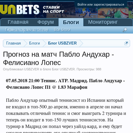
Войти или зарегистрироваться
Главная
Форум
Мониторинг
Блоги
Сканер Pinnacle
Главная страница блогов
Все блоги
Главная
Блоги
Блог USBZVER
Прогноз на матч Пабло Андухар -
Фелисиано Лопес
Опубликовал
USBZVER
в блоге
Блог USBZVER
. Просмотры: 988
07.05.2018 21:00
Теннис. ATP. Мадрид
. Пабло Андухар -
Фелисиано Лопес П1 @ 1.83 Марафон
Пабло Андухар опытный теннисист из Испании который
не входил в топ-500 до апреля, именно в апреле он начал
показывать отличный теннис и смог выиграть 2 турнира и
теперь он входит в топ-150 лучших теннисистов. На
турнир в Мадрид он попал через уайлд-кард, и ему будет
сегодня противостоять его опытный соотечественник