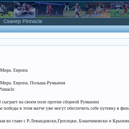
Сканер Pinnacle
 Мира. Европа
т Мира. Европа. Польша-Румыния
innacle
8 сыграет на своем поле против сборной Румынии
е победы в этом матче уже могут обеспечить себе путевку в фин
ная во главе с Р.Левандовски,Гросицки, Блашчиковски и Крыхо