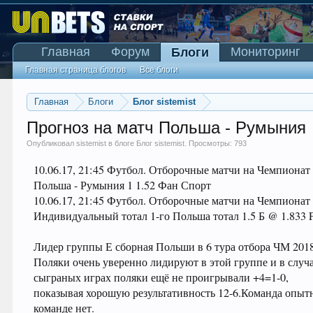
Главная
Форум
Мониторинг
Блоги
Главная страница блогов
Все блоги
Главная
Блоги
Блог sistemist
Прогноз на матч Польша - Румыния
Опубликовал
sistemist
в блоге
Блог sistemist
. Просмотры: 793
10.06.17, 21:45 Футбол. Отборочные матчи на Чемпионат
Польша - Румыния 1 1.52 Фан Спорт
10.06.17, 21:45 Футбол. Отборочные матчи на Чемпиона
Индивидуальный тотал 1-го Польша тотал 1.5 Б @ 1.833 P
Лидер группы Е сборная Польши в 6 тура отбора ЧМ 201
Поляки очень уверенно лидируют в этой группе и в случа
сыграных играх поляки ещё не проигрывали +4=1-0,
показывая хорошую результативность 12-6.Команда опыт
команде нет.