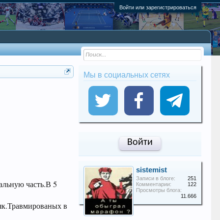
Войти или зарегистрироваться
Мы в социальных сетях
Войти
sistemist
Записи в блоге:
251
альную часть.В 5
Комментарии:
122
Просмотры блога:
11.666
вяк.Травмированых в