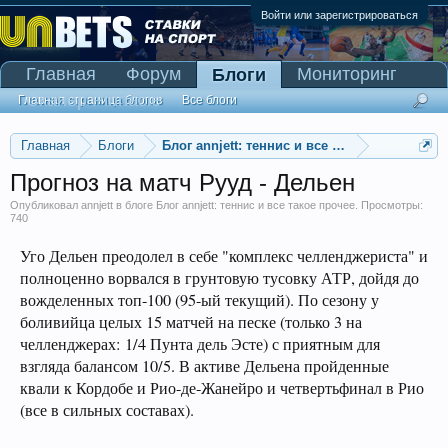
Войти или зарегистрироваться
Главная
Форум
Мониторинг
Блоги
Сканер Pinnacle
Главная страница блогов
Все блоги
Главная
Блоги
Блог annjett: теннис и все такое прочее
Прогноз на матч Рууд - Дельен
Опубликовал
annjett
в блоге
Блог annjett: теннис и все такое прочее
. Просмотры:
740
Уго Дельен преодолел в себе "комплекс челленджериста" и
полноценно ворвался в грунтовую тусовку АТР, дойдя до
вожделенных топ-100 (95-ый текущий). По сезону у
боливийца целых 15 матчей на песке (только 3 на
челленджерах: 1/4 Пунта дель Эсте) с приятным для
взгляда балансом 10/5. В активе Дельена пройденные
квали к Кордобе и Рио-де-Жанейро и четвертьфинал в Рио
(все в сильных составах).