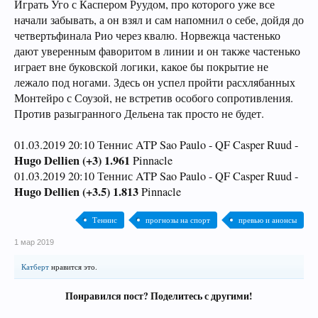
Играть Уго с Каспером Руудом, про которого уже все
начали забывать, а он взял и сам напомнил о себе, дойдя до
четвертьфинала Рио через квалю. Норвежца частенько
дают уверенным фаворитом в линии и он также частенько
играет вне буковской логики, какое бы покрытие не
лежало под ногами. Здесь он успел пройти расхлябанных
Монтейро с Соузой, не встретив особого сопротивления.
Против разыгранного Дельена так просто не будет.
01.03.2019 20:10 Теннис ATP Sao Paulo - QF Casper Ruud -
Hugo Dellien (+3) 1.961
Pinnacle
01.03.2019 20:10 Теннис ATP Sao Paulo - QF Casper Ruud -
Hugo Dellien (+3.5) 1.813
Pinnacle
Теннис
прогнозы на спорт
превью и анонсы
1 мар 2019
Катберт
нравится это.
Понравился пост? Поделитесь с другими!