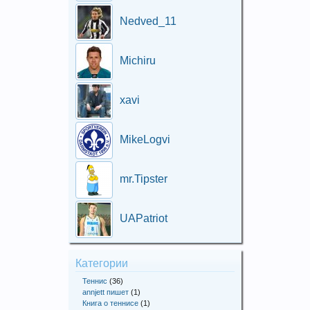
Nedved_11
Michiru
xavi
MikeLogvi
mr.Tipster
UAPatriot
Категории
Теннис
(36)
annjett пишет
(1)
Книга о теннисе
(1)