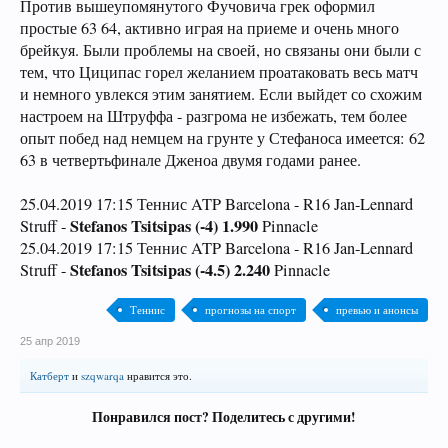
Против вышеупомянутого Фучовича грек оформил
простые 63 64, активно играя на приеме и очень много
брейкуя. Были проблемы на своей, но связаны они были с
тем, что Циципас горел желанием проатаковать весь матч
и немного увлекся этим занятием. Если выйдет со схожим
настроем на Штруффа - разгрома не избежать, тем более
опыт побед над немцем на грунте у Стефаноса имеется: 62
63 в четвертьфинале Дженоа двумя годами ранее.
25.04.2019 17:15 Теннис ATP Barcelona - R16 Jan-Lennard
Stefanos Tsitsipas (-4) 1.990
Struff -
Pinnacle
25.04.2019 17:15 Теннис ATP Barcelona - R16 Jan-Lennard
Stefanos Tsitsipas (-4.5) 2.240
Struff -
Pinnacle
Теннис
прогнозы на спорт
превью и анонсы
25 апр 2019
Катберт
и
szqwarqa
нравится это.
Понравился пост? Поделитесь с другими!