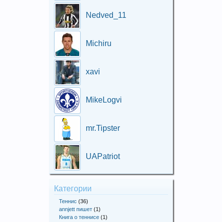
Nedved_11
Michiru
xavi
MikeLogvi
mr.Tipster
UAPatriot
Категории
Теннис
(36)
annjett пишет
(1)
Книга о теннисе
(1)