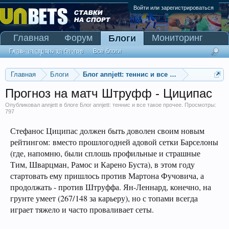
Войти или зарегистрироваться
Главная
Форум
Мониторинг
Блоги
Сканер Pinnacle
Главная страница блогов
Все блоги
Главная
Блоги
Блог annjett: теннис и все такое прочее
Прогноз на матч Штруфф - Циципас
Опубликовал
annjett
в блоге
Блог annjett: теннис и все такое прочее
. Просмотры:
797
Стефанос Циципас должен быть доволен своим новым
рейтингом: вместо прошлогодней адовой сетки Барселоны
(где, напомню, были сплошь профильные и страшные
Тим, Шварцман, Рамос и Карено Буста), в этом году
стартовать ему пришлось против Мартона Фучовича, а
продолжать - против Штруффа. Ян-Леннард, конечно, на
грунте умеет (267/148 за карьеру), но с топами всегда
играет тяжело и часто проваливает сеты.