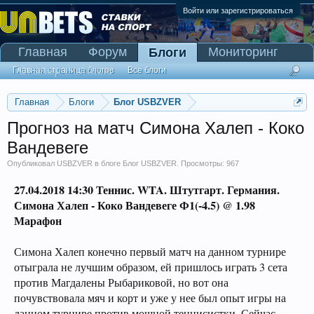
Войти или зарегистрироваться
Главная
Форум
Мониторинг
Блоги
Сканер Pinnacle
Главная страница блогов
Все блоги
Главная
Блоги
Блог USBZVER
Прогноз на матч Симона Халеп - Коко
Вандевеге
Опубликовал
USBZVER
в блоге
Блог USBZVER
. Просмотры: 967
27.04.2018 14:30
Теннис. WTA. Штутгарт. Германия
.
Симона Халеп - Коко Вандевеге Ф1(-4.5) @ 1.98
Марафон
Симона Халеп конечно первый матч на данном турнире
отыграла не лучшим образом, ей пришлось играть 3 сета
против Магдалены Рыбариковой, но вот она
почувствовала мяч и корт и уже у нее был опыт игры на
данном турнире против мощной теннисистки. Сейчас