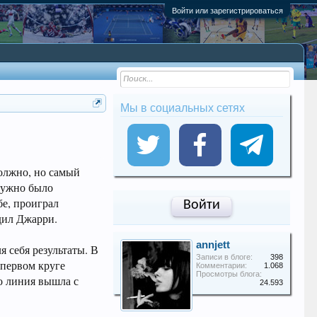
Войти или зарегистрироваться
Мы в социальных сетях
должно, но самый
 нужно было
бе, проиграл
Войти
едил Джарри.
annjett
я себя результаты. В
Записи в блоге:
398
 первом круге
Комментарии:
1.068
Просмотры блога:
то линия вышла с
24.593