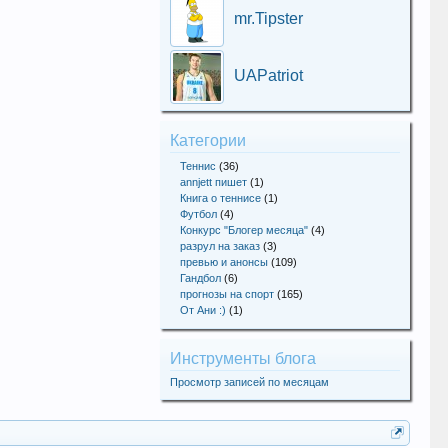
mr.Tipster
UAPatriot
Категории
Теннис
(36)
annjett пишет
(1)
Книга о теннисе
(1)
Футбол
(4)
Конкурс "Блогер месяца"
(4)
разрул на заказ
(3)
превью и анонсы
(109)
Гандбол
(6)
прогнозы на спорт
(165)
От Ани :)
(1)
Инструменты блога
Просмотр записей по месяцам