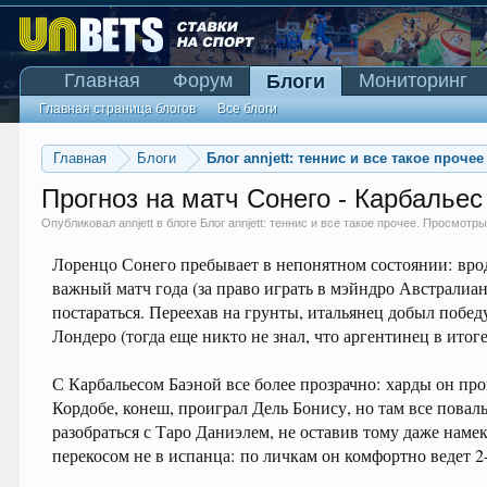
Главная
Форум
Мониторинг
Блоги
Главная страница блогов
Все блоги
Главная
Блоги
Блог annjett: теннис и все такое прочее
Прогноз на матч Сонего - Карбальес
Опубликовал
annjett
в блоге
Блог annjett: теннис и все такое прочее
. Просмотры
Лоренцо Сонего пребывает в непонятном состоянии: врод
важный матч года (за право играть в мэйндро Австралиан
постараться. Переехав на грунты, итальянец добыл побе
Лондеро (тогда еще никто не знал, что аргентинец в ито
С Карбальесом Баэной все более прозрачно: харды он про
Кордобе, конеш, проиграл Дель Бонису, но там все пова
разобраться с Таро Даниэлем, не оставив тому даже намек
перекосом не в испанца: по личкам он комфортно ведет 2