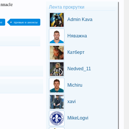
nnacle
Лента прокрутки
Admin Kava
рт
превью и анонсы
Няважна
Катберт
Nedved_11
Michiru
xavi
MikeLogvi