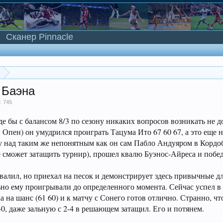
Сканер Pinnacle
 Баэна
: 745
е бы с балансом 8/3 по сезону никаких вопросов возникать не 
 Опен) он умудрился проиграть Тацума Ито 67 60 67, а это еще
ду над таким же непонятным как он сам Пабло Андуяром в Кордо
ге сможет затащить турнир), прошел квалю Буэнос-Айреса и поб
валил, но приехал на песок и демонстрирует здесь привычные дл
льно ему проигрывали до определенного момента. Сейчас успел в
а на шанс (61 60) и к матчу с Сонего готов отлично. Странно, ч
-0, даже зальную с 2-4 в решающем затащил. Его и потянем.