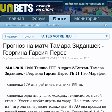
Войти или зарегистрироваться
Главная
Форум
Мониторинг
Блоги
Сканер Pinnacle
Главная страница блогов
Все блоги
Главная
Блоги
FAITES VOTRE JEU!
Прогноз на матч Тамара Зиданшек -
Георгина Гарсия Перес
Опубликовал
French
в блоге
FAITES VOTRE JEU!
. Просмотры: 1115
24.01.2018
13:00 Теннис. ITF. Андрезьё-Бутеон. Тамара
Зиданшек - Георгина Гарсия Перес ТБ 21 1.90 Марафон
- словенка 179-ая в рейтинге, испанка 199-ая;
- словенка одна из лучших молодых теннисисток в свой
стране. Умеет и любит играть на харде. Но в этом сезоне
из 4 игр она выигрывает только две. На АО она прошла во
второй круг, где ее обыгрывает Лесли Керкхофе (6-4, 6-2).