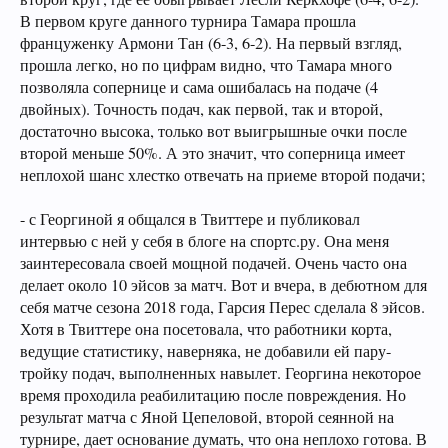
В первом круге данного турнира Тамара прошла
француженку Армони Тан (6-3, 6-2). На первый взгляд,
прошла легко, но по цифрам видно, что Тамара много
позволяла сопернице и сама ошибалась на подаче (4
двойных). Точность подач, как первой, так и второй,
достаточно высока, только вот выигрышные очки после
второй меньше 50%. А это значит, что соперница имеет
неплохой шанс хлестко отвечать на приеме второй подачи;
- с Георгиной я общался в Твиттере и публиковал
интервью с ней у себя в блоге на спортс.ру. Она меня
заинтересовала своей мощной подачей. Очень часто она
делает около 10 эйсов за матч. Вот и вчера, в дебютном для
себя матче сезона 2018 года, Гарсия Перес сделала 8 эйсов.
Хотя в Твиттере она посетовала, что работники корта,
ведущие статистику, наверняка, не добавили ей пару-
тройку подач, выполненных навылет. Георгина некоторое
время проходила реабилитацию после повреждения. Но
результат матча с Яной Цепеловой, второй сеянной на
турнире, дает основание думать, что она неплохо готова. В