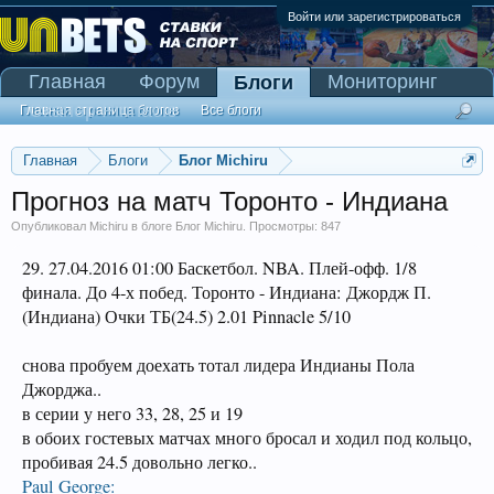
Войти или зарегистрироваться
Главная
Форум
Мониторинг
Блоги
Сканер Pinnacle
Главная страница блогов
Все блоги
Главная
Блоги
Блог Michiru
Прогноз на матч Торонто - Индиана
Опубликовал
Michiru
в блоге
Блог Michiru
. Просмотры: 847
29. 27.04.2016 01:00 Баскетбол. NBA. Плей-офф. 1/8
финала. До 4-х побед. Торонто - Индиана: Джордж П.
(Индиана) Очки ТБ(24.5) 2.01 Pinnacle 5/10
снова пробуем доехать тотал лидера Индианы Пола
Джорджа..
в серии у него 33, 28, 25 и 19
в обоих гостевых матчах много бросал и ходил под кольцо,
пробивая 24.5 довольно легко..
Paul George: