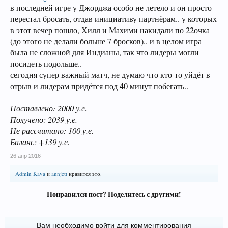
в последней игре у Джорджа особо не летело и он просто
перестал бросать, отдав инициативу партнёрам.. у которых
в этот вечер пошло, Хилл и Махими накидали по 22очка
(до этого не делали больше 7 бросков).. и в целом игра
была не сложной для Индианы, так что лидеры могли
посидеть подольше..
сегодня супер важный матч, не думаю что кто-то уйдёт в
отрыв и лидерам придётся под 40 минут побегать..
Поставлено: 2000 у.е.
Получено: 2039 у.е.
Не рассчитано: 100 у.е.
Баланс: +139 у.е.
26 апр 2016
Admin Kava
и
annjett
нравится это.
Понравился пост? Поделитесь с другими!
Вам необходимо войти для комментирования