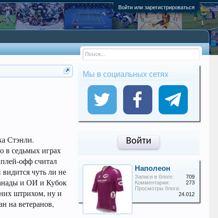
Войти или зарегистрироваться
Мы в социальных сетях
ка Стэнли.
Войти
о в седьмых играх
 плей-офф считал
Наполеон
 видится чуть ли не
Записи в блоге:
709
Канады и ОИ и Кубок
Комментарии:
273
Просмотры блога:
них штрихом, ну и
24.012
ан на ветеранов,