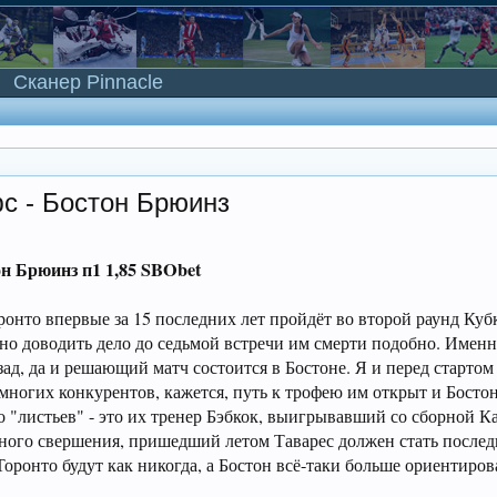
Сканер Pinnacle
с - Бостон Брюинз
он Брюинз
п1 1,85 SBObet
онто впервые за 15 последних лет пройдёт во второй раунд Куб
 но доводить дело до седьмой встречи им смерти подобно. Именн
ад, да и решающий матч состоится в Бостоне. Я и перед стартом
многих конкурентов, кажется, путь к трофею им открыт и Бостон
 "листьев" - это их тренер Бэбкок, выигрывавший со сборной 
вного свершения, пришедший летом Таварес должен стать послед
оронто будут как никогда, а Бостон всё-таки больше ориентиров