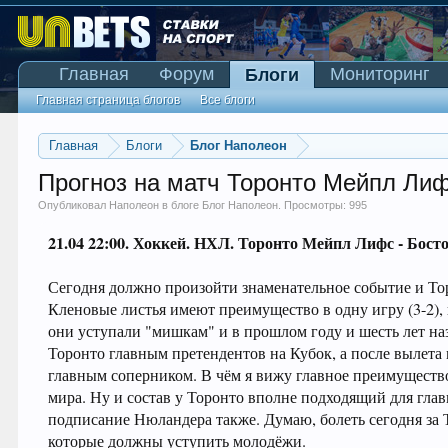
Главная
Форум
Мониторинг
Блоги
Главная страница блогов
Все блоги
Главная
Блоги
Блог Наполеон
Прогноз на матч Торонто Мейпл Лиф
Опубликовал
Наполеон
в блоге
Блог Наполеон
. Просмотры: 995
21.04 22:00.
Хоккей. НХЛ.
Торонто Мейпл Лифс - Бост
Сегодня должно произойти знаменательное событие и Тор
Кленовые листья имеют преимущество в одну игру (3-2),
они уступали "мишкам" и в прошлом году и шесть лет наз
Торонто главным претендентов на Кубок, а после вылета 
главным соперником. В чём я вижу главное преимущество
мира. Ну и состав у Торонто вполне подходящий для гла
подписание Нюландера также. Думаю, болеть сегодня за Т
которые должны уступить молодёжи.