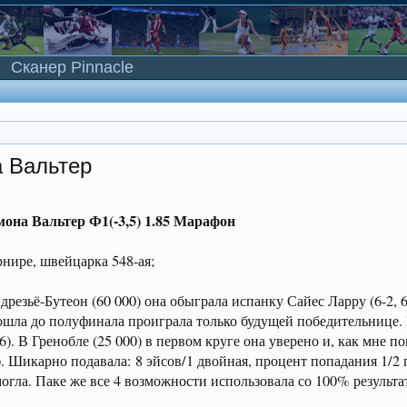
Сканер Pinnacle
а Вальтер
имона Вальтер Ф1(-3,5) 1.85 Марафон
рнире, швейцарка 548-ая;
дрезьё-Бутеон (60 000) она обыграла испанку Сайес Ларру (6-2, 6
дошла до полуфинала проиграла только будущей победительнице. 
. В Гренобле (25 000) в первом круге она уверено и, как мне пок
). Шикарно подавала: 8 эйсов/1 двойная, процент попадания 1/2
огла. Паке же все 4 возможности использовала со 100% результа