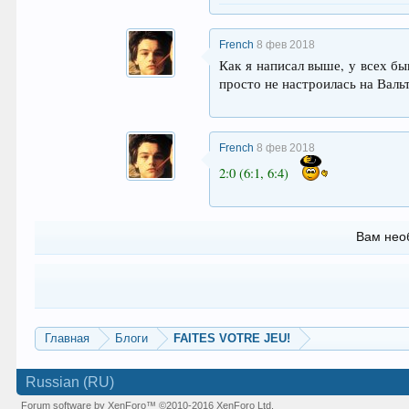
French
8 фев 2018
Как я написал выше, у всех б
просто не настроилась на Валь
French
8 фев 2018
2:0 (6:1, 6:4)
Вам нео
Главная
Блоги
FAITES VOTRE JEU!
Russian (RU)
Forum software by XenForo™
©2010-2016 XenForo Ltd.