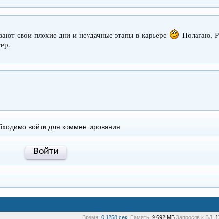
ывают свои плохие дни и неудачные этапы в карьере
Полагаю, Р
тер.
бходимо войти для комментирования
Войти
Время:
0,1258 сек.
Память:
9,692 МБ
Запросов к БД:
1