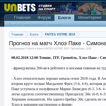
Главная
Форум
Мониторинг
Блоги
Главная страница блогов
Все блоги
Главная
Блоги
FAITES VOTRE JEU!
Прогноз на матч Хлоэ Паке - Симон
Опубликовал
French
в блоге
FAITES VOTRE JEU!
. Просмотры: 1155
08.02.2018
12:00 Теннис. ITF. Гренобль. Хлоэ Паке - С
- француженка 260-ая в рейтинге и восьмая сеянная на ту
- Хлоэ относительно хорошо начала сезон 2018 года. В Ан
втором круге польке Магдалене Фрех (3-6, 4-6), которая 
Паке уступила в полуфинале Марии Люмсден (6-3, 3-6, 4-6)
легко одолела соотечественницу Присциллу Эйс (6-0, 6-3
Хорошие показатели. Ни одного брейка Эйс сделать не см
Хлоэ в хорошем настроении и форме;