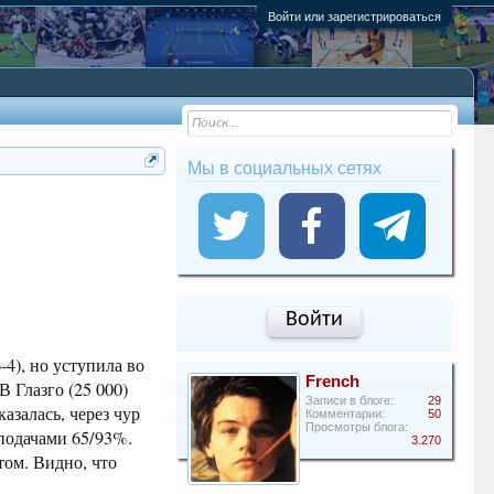
Войти или зарегистрироваться
Мы в социальных сетях
Войти
-4), но уступила во
French
В Глазго (25 000)
Записи в блоге:
29
азалась, через чур
Комментарии:
50
Просмотры блога:
 подачами 65/93%.
3.270
том. Видно, что