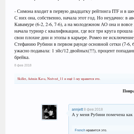
- Симона входит в первую двадцатку рейтинга ITF и в ш
С них она, собственно, начала этот год. Но неудачно: в 
Кавамуре (6-2, 2-6, 7-6), а на молодежном АО она и вовсе
начала турнир с квалификации, где все три круга прошла
свои плохие дни и этопы в карьере. Ромео не исключение.
Стефанию Рубини в первом раунде основной сетки (7-6, 6
ужасно подавала: 1 эйс/12 двойных(!!!), процент попадан
брейка.
8 фев 2018
Skillet
,
Admin Kava
,
Nedved_11
и
ещё 1-му
нравится это.
Понра
annjett
8 фев 2018
А у меня Рубини помечена как 
French
нравится это.