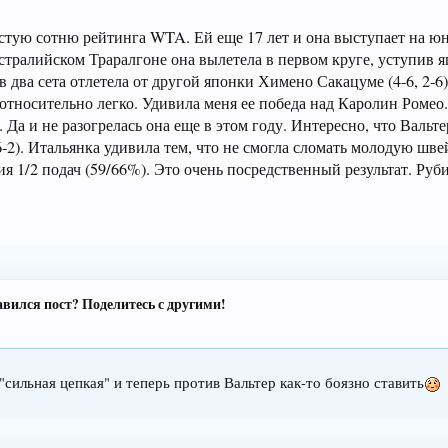
естую сотню рейтинга WTA. Ей еще 17 лет и она выступает на ю
австралийском Траралгоне она вылетела в первом круге, уступив 
 в два сета отлетела от другой японки Химено Сакацуме (4-6, 2-6
 относительно легко. Удивила меня ее победа над Каролин Ромео
 Да и не разогрелась она еще в этом году. Интересно, что Вальт
-2). Итальянка удивила тем, что не смогла сломать молодую шве
ия 1/2 подач (59/66%). Это очень посредственный результат. Руб
вился пост? Поделитесь с другими!
"сильная цепкая" и теперь против Вальтер как-то боязно ставить