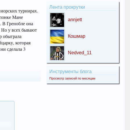
Лента прокрутки
ниорских турнирах.
японке Мане
annjett
). В Гренобле она
. Но у всех бывают
ер обыграла
Кошмар
йцарку, которая
ини сделала 3
Nedved_11
Инструменты блога
Просмотр записей по месяцам