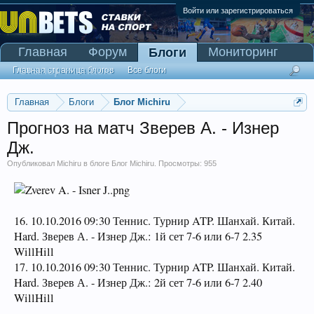
Войти или зарегистрироваться
Главная
Форум
Мониторинг
Блоги
Сканер Pinnacle
Главная страница блогов
Все блоги
Главная
Блоги
Блог Michiru
Прогноз на матч Зверев А. - Изнер
Дж.
Опубликовал
Michiru
в блоге
Блог Michiru
. Просмотры: 955
16. 10.10.2016 09:30 Теннис. Турнир ATP. Шанхай. Китай.
Hard. Зверев А. - Изнер Дж.: 1й сет 7-6 или 6-7 2.35
WillHill
17. 10.10.2016 09:30 Теннис. Турнир ATP. Шанхай. Китай.
Hard. Зверев А. - Изнер Дж.: 2й сет 7-6 или 6-7 2.40
WillHill