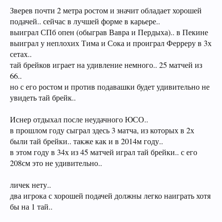
Зверев почти 2 метра ростом и значит обладает хорошей
подачей.. сейчас в лучшей форме в карьере..
выиграл СПб опен (обыграв Вавра и Пердыха).. в Пекине
выиграл у неплохих Тима и Сока и проиграл Ферреру в 3х
сетах..
тай брейков играет на удивление немного.. 25 матчей из
66..
но с его ростом и против подавашки будет удивительно не
увидеть тай брейк..
Иснер отдыхал после неудачного ЮСО..
в прошлом году сыграл здесь 3 матча, из которых в 2х
были тай брейки.. также как и в 2014м году..
в этом году в 34х из 45 матчей играл тай брейки.. с его
208см это не удивительно..
личек нету..
два игрока с хорошей подачей должны легко наиграть хотя
бы на 1 тай..