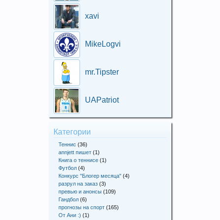
xavi
MikeLogvi
mr.Tipster
UAPatriot
Категории
Теннис
(36)
annjett пишет
(1)
Книга о теннисе
(1)
Футбол
(4)
Конкурс "Блогер месяца"
(4)
разрул на заказ
(3)
превью и анонсы
(109)
Гандбол
(6)
прогнозы на спорт
(165)
От Ани :)
(1)