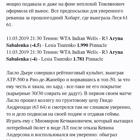
мощно подавала и даже на фоне неплохой Томлянович
оформила ей вынос. Все предпосылки для уверенного
реванша за прошлогодний Хобарт, где выиграла Леся 61
61.
Aryna
11.03.2019 21:30 Теннис WTA Indian Wells - R3
Sabalenka (-4.5)
1.990
- Lesia Tsurenko
Pinnacle
Aryna
11.03.2019 21:30 Теннис WTA Indian Wells - R3
Sabalenka (-4)
1.781
- Lesia Tsurenko
Pinnacle
Ласло Дьере совершил рейтинговый кульбит, выиграв
АТР-500 в Рио-де-Жанейро и ворвавшись в топ-50, за что
ему честь и хвала, но хард - все-таки не его покрытие
(карьерные 30/30 соврать не дадут). В первом своем матче
Ласло прошел коллегу по грунтовому цеху Гвидо
Андреоцци (63 64) и смотрелся там не слишком уверенно,
то и дело подвисая на своей подаче и отдавая геймы.
Играть ему с Миомиром Кечмановичем, который вытащил
лотерейный билет в виде ЛЛ после отказа Кевина
Андерсона и воспользовался им уверенно: обыграл