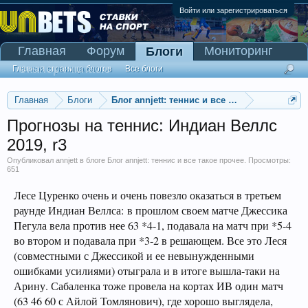
Войти или зарегистрироваться
Главная
Форум
Мониторинг
Блоги
Сканер Pinnacle
Главная страница блогов
Все блоги
Главная
Блоги
Блог annjett: теннис и все такое прочее
Прогнозы на теннис: Индиан Веллс
2019, r3
Опубликовал
annjett
в блоге
Блог annjett: теннис и все такое прочее
. Просмотры:
651
Лесе Цуренко очень и очень повезло оказаться в третьем
раунде Индиан Веллса: в прошлом своем матче Джессика
Пегула вела против нее 63 *4-1, подавала на матч при *5-4
во втором и подавала при *3-2 в решающем. Все это Леся
(совместными с Джессикой и ее невынужденными
ошибками усилиями) отыграла и в итоге вышла-таки на
Арину. Сабаленка тоже провела на кортах ИВ один матч
(63 46 60 с Айлой Томлянович), где хорошо выглядела,