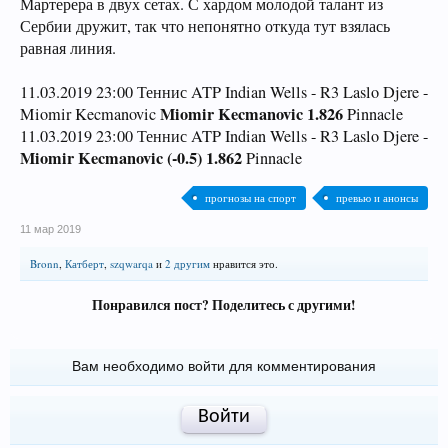
Мартерера в двух сетах. С хардом молодой талант из
Сербии дружит, так что непонятно откуда тут взялась
равная линия.
11.03.2019 23:00 Теннис ATP Indian Wells - R3 Laslo Djere -
Miomir Kecmanovic 1.826
Miomir Kecmanovic
Pinnacle
11.03.2019 23:00 Теннис ATP Indian Wells - R3 Laslo Djere -
Miomir Kecmanovic (-0.5) 1.862
Pinnacle
прогнозы на спорт
превью и анонсы
11 мар 2019
Bronn
,
Катберт
,
szqwarqa
и
2 другим
нравится это.
Понравился пост? Поделитесь с другими!
Вам необходимо войти для комментирования
Войти