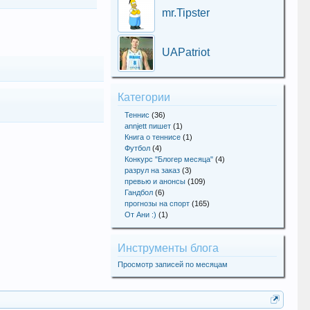
mr.Tipster
UAPatriot
Категории
Теннис
(36)
annjett пишет
(1)
Книга о теннисе
(1)
Футбол
(4)
Конкурс "Блогер месяца"
(4)
разрул на заказ
(3)
превью и анонсы
(109)
Гандбол
(6)
прогнозы на спорт
(165)
От Ани :)
(1)
Инструменты блога
Просмотр записей по месяцам