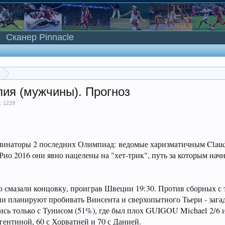
Сканер Pinnacle
лия (мужчины). Прогноз
: 1229
оминаторы 2 последних Олимпиад: ведомые харизматичным Cla
Рио 2016 они явно нацелены на "хет-трик", путь за которым начн
но смазали концовку, проиграв Швеции 19:30. Против сборных с
они планируют пробивать Винсента и сверхопытного Тьери - зага
ись только с Тунисом (51%), где был плох GUIGOU Michael 2/6 и
гентиной, 60 с Хорватией и 70 с Данией.