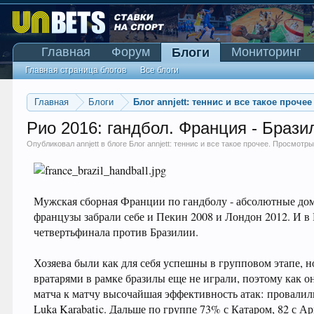
Главная
Форум
Мониторинг
Блоги
Главная страница блогов
Все блоги
Главная
Блоги
Блог annjett: теннис и все такое прочее
Рио 2016: гандбол. Франция - Брази
Опубликовал
annjett
в блоге
Блог annjett: теннис и все такое прочее
. Просмотры
Мужская сборная Франции по гандболу - абсолютные д
французы забрали себе и Пекин 2008 и Лондон 2012. И в 
четвертьфинала против Бразилии.
Хозяева были как для себя успешны в групповом этапе, 
вратарями в рамке бразилы еще не играли, поэтому как 
матча к матчу высочайшая эффективность атак: провалил
Luka Karabatic. Дальше по группе 73% с Катаром, 82 с Ар