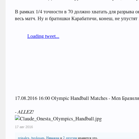
В рамках 1/4 точности в 70 должно хватать для разрыва о
весь матч. Ну и братишки Карабатичи, конеш, не упустят
17.08.2016 16:00 Olympic Handball Matches - Men Бразил
- ALLEZ!
17 авг 2016
reinalex
,
becknam
,
Няважна
и
2 другим
нравится это.