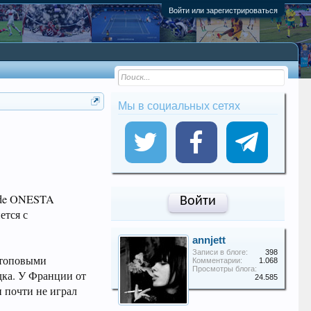
Войти или зарегистрироваться
Мы в социальных сетях
ude ONESTA
Войти
ется с
annjett
Записи в блоге:
398
 топовыми
Комментарии:
1.068
Просмотры блога:
дка. У Франции от
24.585
 почти не играл