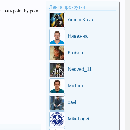
Лента прокрутки
грать point by point
Admin Kava
Няважна
Катберт
Nedved_11
Michiru
xavi
MikeLogvi