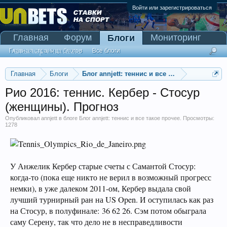
Войти или зарегистрироваться
Главная
Форум
Мониторинг
Блоги
Сканер Pinnacle
Главная страница блогов
Все блоги
Главная
Блоги
Блог annjett: теннис и все такое прочее
Рио 2016: теннис. Кербер - Стосур
(женщины). Прогноз
Опубликовал
annjett
в блоге
Блог annjett: теннис и все такое прочее
. Просмотры:
1278
У Анжелик Кербер старые счеты с Самантой Стосур:
когда-то (пока еще никто не верил в возможный прогресс
немки), в уже далеком 2011-ом, Кербер выдала свой
лучший турнирный ран на US Open. И оступилась как раз
на Стосур, в полуфинале: 36 62 26. Сэм потом обыграла
саму Серену, так что дело не в несправедливости