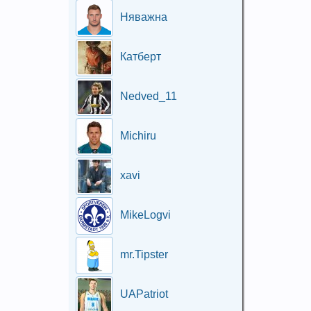
Няважна
Катберт
Nedved_11
Michiru
xavi
MikeLogvi
mr.Tipster
UAPatriot