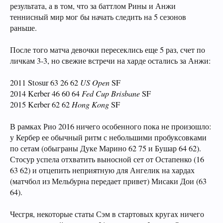
результата, а в том, что за баттлом Рины и Анжи
теннисный мир мог бы начать следить на 5 сезонов
раньше.
После того матча девочки пересеклись еще 5 раз, счет по
личкам 3-3, но свежие встречи на харде остались за Анжи:
2011 Stosur 63 26 62
US Open
SF
2014 Kerber 46 60 64
Fed Cup Brisbane
SF
2015 Kerber 62 62
Hong Kong
SF
В рамках Рио 2016 ничего особенного пока не произошло:
у Кербер ее обычный ритм с небольшими пробуксовками
по сетам (обыграны Дуке Марино 62 75 и Бушар 64 62).
Стосур успела отхватить выносной сет от Остапенко (16
63 62) и отцепить неприятную для Ангелик на хардах
(матчбол из Мельбурна передает привет) Мисаки Дои (63
64).
Чесгря, некоторые статы Сэм в стартовых кругах ничего