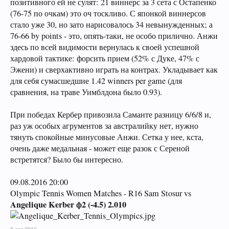
позитивного ей не сулят: 21 виннерс за 3 сета с Остапенко
(76-75 по очкам) это оч тоскливо. С японкой виннерсов
стало уже 30, но зато нарисовалось 34 невынужденных; а
76-66 by points - это, опять-таки, не особо прилично. Анжи
здесь по всей видимости вернулась к своей успешной
хардовой тактике: форсить прием (52% с Дуке, 47% с
Эжени) и сверхактивно играть на контрах. Укладывает как
для себя сумасшедшие 1.42 winners per game (для
сравнения, на траве Уимблдона было 0.93).
При победах Кербер привозила Саманте разницу 6/6/8 и,
раз уж особых агрументов за австралийку нет, нужно
тянуть спокойные минусовые Анжи. Сетка у нее, кста,
очень даже медальная - может еще разок с Сереной
встретятся? Было бы интересно.
09.08.2016 20:00
Olympic Tennis Women Matches - R16 Sam Stosur vs
Angelique Kerber ф2 (-4.5) 2.010