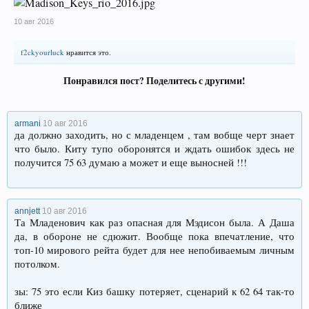
10 авг 2016
f2ckyourluck
нравится это.
Понравился пост? Поделитесь с другими!
armani
10 авг 2016
да должно заходить, но с младенцем , там вобще черт знает
что было. Киту тупо оборонятся и ждать ошибок здесь не
получится 75 63 думаю а может и еще выносней !!!
annjett
10 авг 2016
Та Младенович как раз опасная для Мэдисон была. А Даша
да, в обороне не сдюжит. Вообще пока впечатление, что
топ-10 мирового рейта будет для нее непобиваемым личным
потолком.
зы: 75 это если Киз башку потеряет, сценарий к 62 64 так-то
ближе