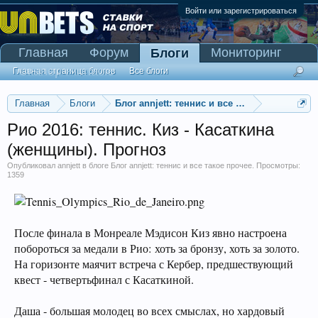
Войти или зарегистрироваться
Главная
Форум
Мониторинг
Блоги
Сканер Pinnacle
Главная страница блогов
Все блоги
Главная
Блоги
Блог annjett: теннис и все такое прочее
Рио 2016: теннис. Киз - Касаткина
(женщины). Прогноз
Опубликовал
annjett
в блоге
Блог annjett: теннис и все такое прочее
. Просмотры:
1359
После финала в Монреале Мэдисон Киз явно настроена
побороться за медали в Рио: хоть за бронзу, хоть за золото.
На горизонте маячит встреча с Кербер, предшествующий
квест - четвертьфинал с Касаткиной.
Даша - большая молодец во всех смыслах, но хардовый