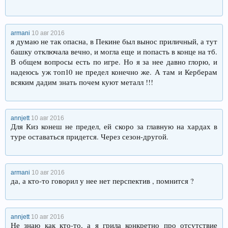
armani
10 авг 2016
я думаю не так опасна, в Пекине был вынос приличный, а тут
башку отключала вечно, и могла еще и попасть в конце на тб.
В общем вопросы есть по игре. Но я за нее давно глорю, и
надеюсь уж топ10 не предел конечно же. А там и Керберам
всяким дадим знать почем куют металл !!!
annjett
10 авг 2016
Для Киз конеш не предел, ей скоро за главную на хардах в
туре оставаться придется. Через сезон-другой.
armani
10 авг 2016
да, а кто-то говорил у нее нет перспектив , помнится ?
annjett
10 авг 2016
Не знаю как кто-то, а я грила конкретно про отсутствие