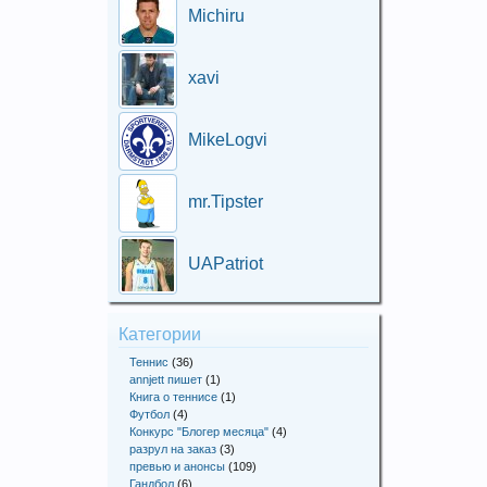
Michiru
xavi
MikeLogvi
mr.Tipster
UAPatriot
Категории
Теннис
(36)
annjett пишет
(1)
Книга о теннисе
(1)
Футбол
(4)
Конкурс "Блогер месяца"
(4)
разрул на заказ
(3)
превью и анонсы
(109)
Гандбол
(6)