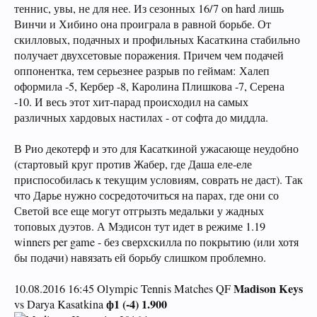
теннис, увы, не для нее. Из сезонных 16/7 on hard лишь
Винчи и Хибино она проиграла в равной борьбе. От
скилловых, подачных и профильных Касаткина стабильно
получает двухсетовые поражения. Причем чем подачей
оппонентка, тем серьезнее разрыв по геймам: Халеп
оформила -5, Кербер -8, Каролина Плишкова -7, Серена
-10. И весь этот хит-парад происходил на самых
различных хардовых настилах - от софта до миддла.
В Рио декотерф и это для Касаткиной ужасающе неудобно
(стартовый круг против Жабер, где Даша еле-еле
приспособилась к текущим условиям, соврать не даст). Так
что Дарье нужно сосредоточиться на парах, где они со
Светой все еще могут отгрызть медальки у жадных
топовых дуэтов. А Мэдисон тут идет в режиме 1.19
winners per game - без сверхскилла по покрытию (или хотя
бы подачи) навязать ей борьбу слишком проблемно.
Madison Keys
10.08.2016 16:45 Olympic Tennis Matches QF
ф1 (-4) 1.900
vs Darya Kasatkina