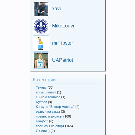
xavi
MikeLogvi
mr.Tipster
UAPatriot
Категории
Теннис
(36)
annjett пишет
(1)
Книга о теннисе
(1)
Футбол
(4)
Конкурс "Блогер месяца"
(4)
разрул на заказ
(3)
превью и анонсы
(109)
Гандбол
(6)
прогнозы на спорт
(165)
От Ани :)
(1)