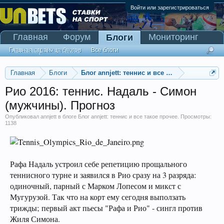
Войти или зарегистрироваться
Главная
Форум
Мониторинг
Блоги
Сканер Pinnacle
Главная страница блогов
Все блоги
Главная
Блоги
Блог annjett: теннис и все такое прочее
Рио 2016: теннис. Надаль - Симон
(мужчины). Прогноз
Опубликовал
annjett
в блоге
Блог annjett: теннис и все такое прочее
. Просмотры:
1138
Рафа Надаль устроил себе репетицию прощального
теннисного турне и заявился в Рио сразу на 3 разряда:
одиночный, парный с Марком Лопесом и микст с
Мугурузой. Так что на корт ему сегодня выползать
трижды; первый акт пьесы "Рафа и Рио" - сингл против
Жиля Симона.