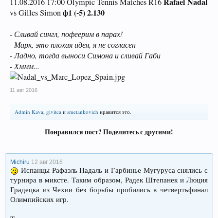
Rafael Nadal
11.08.2016 17:00 Olympic Tennis Matches R16
ф1 (-5) 2.130
vs Gilles Simon
- Сливай сингл, пофеерим в парах!
- Марк, это плохая идея, я не согласен
- Ладно, тогда выноси Симона и сливай Габи
- Хммм...
11 авг 2016
Admin Kava
,
givitca
и
smetankovich
нравится это.
Понравился пост? Поделитесь с другими!
Michiru
12 авг 2016
Испанцы Рафаэль Надаль и Гарбинье Мугуруса снялись с
турнира в миксте. Таким образом, Радек Штепанек и Люция
Градецка из Чехии без борьбы пробились в четвертьфинал
Олимпийских игр.