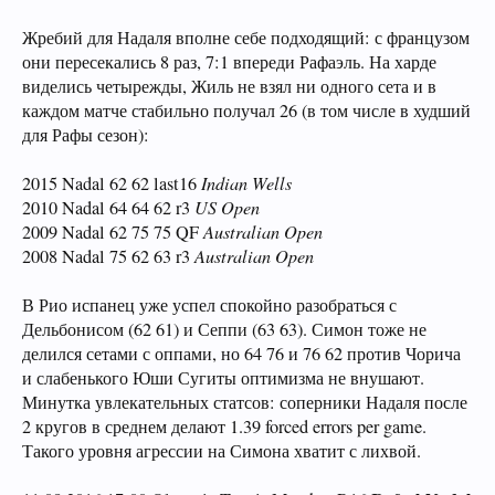
Жребий для Надаля вполне себе подходящий: с французом
они пересекались 8 раз, 7:1 впереди Рафаэль. На харде
виделись четырежды, Жиль не взял ни одного сета и в
каждом матче стабильно получал 26 (в том числе в худший
для Рафы сезон):
2015 Nadal 62 62 last16
Indian Wells
2010 Nadal 64 64 62 r3
US Open
2009 Nadal 62 75 75 QF
Australian Open
2008 Nadal 75 62 63 r3
Australian Open
В Рио испанец уже успел спокойно разобраться с
Дельбонисом (62 61) и Сеппи (63 63). Симон тоже не
делился сетами с оппами, но 64 76 и 76 62 против Чорича
и слабенького Юши Сугиты оптимизма не внушают.
Минутка увлекательных статсов: соперники Надаля после
2 кругов в среднем делают 1.39 forced errors per game.
Такого уровня агрессии на Симона хватит с лихвой.