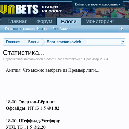
Войти или зарегистрироваться
Главная
Форум
Мониторинг
Блоги
Сканер Pinnacle
Главная страница блогов
Все блоги
Главная
Блоги
Блог smetankovich
Статистика...
Опубликовал
smetankovich
в блоге
Блог smetankovich
. Просмотры: 884
Англия. Что можно выбрать из Премьер лиги.....
Эвертон-Бёрнли:
18-00.
Офсайды.
@1.82
ИТ1Б 1.5
Шеффилд-Уотфорд:
18-00.
УГЛ.
@2.20
ТБ 11.5