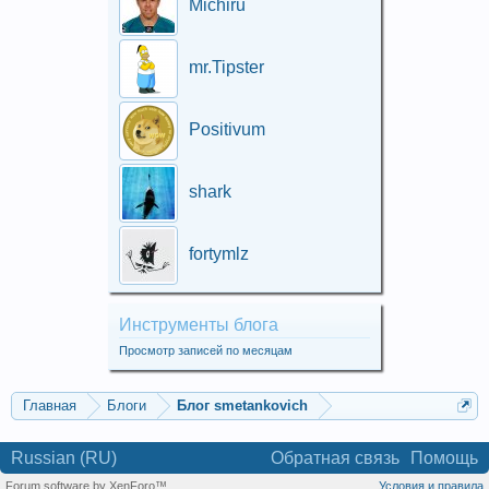
Michiru
mr.Tipster
Positivum
shark
fortymlz
Инструменты блога
Просмотр записей по месяцам
Главная
Блоги
Блог smetankovich
Russian (RU)
Обратная связь
Помощь
Forum software by XenForo™
Условия и правила