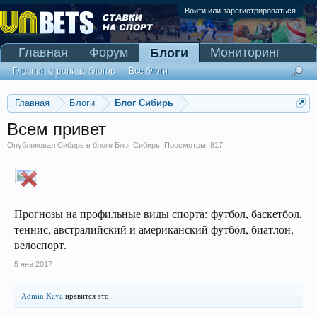
Войти или зарегистрироваться
Главная
Форум
Мониторинг
Блоги
Сканер Pinnacle
Главная страница блогов
Все блоги
Главная
Блоги
Блог Сибирь
Всем привет
Опубликовал
Сибирь
в блоге
Блог Сибирь
. Просмотры: 817
Прогнозы на профильные виды спорта: футбол, баскетбол,
теннис, австралийский и американский футбол, биатлон,
велоспорт.
5 янв 2017
Admin Kava
нравится это.