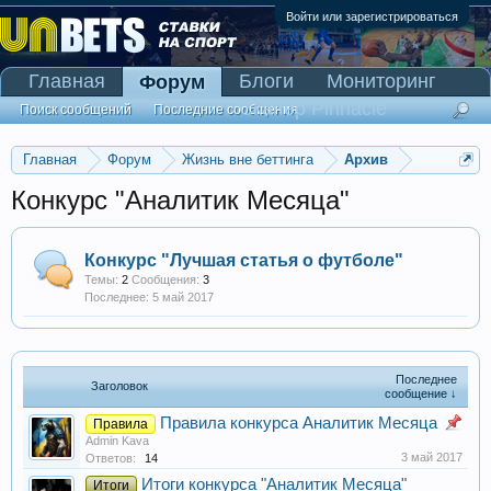
Войти или зарегистрироваться
Главная
Блоги
Мониторинг
Форум
Сканер Pinnacle
Поиск сообщений
Последние сообщения
Главная
Форум
Жизнь вне беттинга
Архив
Конкурс "Аналитик Месяца"
Конкурс "Лучшая статья о футболе"
Темы:
2
Сообщения:
3
5 май 2017
Последнее
Заголовок
сообщение ↓
Правила конкурса Аналитик Месяца
Правила
Admin Kava
3 май 2017
Ответов:
14
Итоги конкурса "Аналитик Месяца"
Итоги