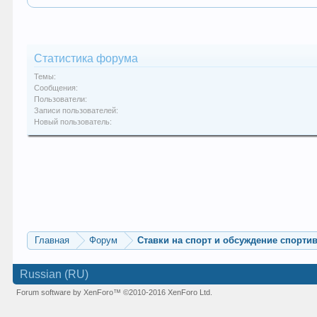
Статистика форума
Темы:
Сообщения:
Пользователи:
Записи пользователей:
Новый пользователь:
Главная
Форум
Ставки на спорт и обсуждение спорт
Russian (RU)
Forum software by XenForo™
©2010-2016 XenForo Ltd.