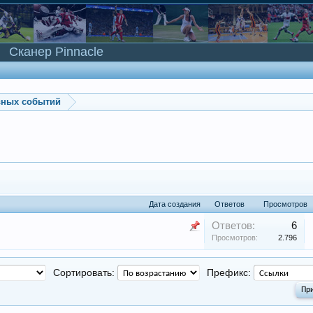
Сканер Pinnacle
ивных событий
Дата создания
Ответов
Просмотров
Ответов:
6
Просмотров:
2.796
Сортировать:
Префикс: