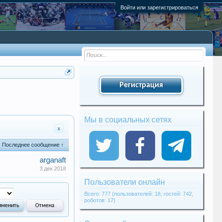
Войти или зарегистрироваться
Регистрация
Мы в социальных сетях
x
Последнее сообщение ↑
arganaft
3 дек 2018
Пользователи онлайн
Всего: 777 (пользователей: 18, гостей: 742,
роботов: 17)