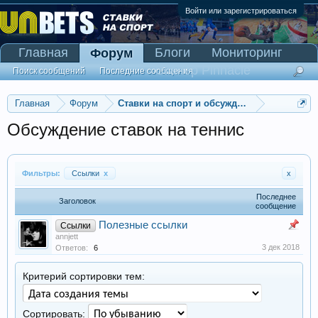
Войти или зарегистрироваться
Главная
Блоги
Мониторинг
Форум
Сканер Pinnacle
Поиск сообщений
Последние сообщения
Главная
Форум
Ставки на спорт и обсуждение спортивны
Обсуждение ставок на теннис
Фильтры:
Ссылки
x
x
Последнее
Заголовок
сообщение
Полезные ссылки
Ссылки
annjett
3 дек 2018
Ответов:
6
Критерий сортировки тем:
Сортировать: