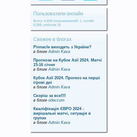
Пользователи онлайн
Всего: 6.609 (пользователей: 1, гостей:
6.599, роботов: 9)
Свежее в блогах
Pinnacle виходить з України?
в блоге
Admin Kava
Прогнози на Кубок Азії 2024. Матчі
15-16 січня
в блоге
Admin Kava
Кубок Азії 2024. Прогноз на перші
ігрові дні
в блоге
Admin Kava
Скорiш за все!!!!
в блоге
одессит
Кваліфікація ЄВРО 2024 -
вирішальні матчі, ситуація в
групах
в блоге
Admin Kava