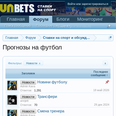
Войти или зарегистрироваться
Главная
Блоги
Мониторинг
Форум
Сканер Pinnacle
Поиск сообщений
Последние сообщения
Главная
Форум
Ставки на спорт и обсуждение спортивны
Прогнозы на футбол
Фильтры:
Новости
x
x
Последнее
Заголовок
сообщение ↑
Новини футболу
Новости
Admin Kava
18 май 2026
Ответов:
1.291
Трансфери
Новости
annjett
29 дек 2024
Ответов:
70
Смена тренера
Новости
Admin Kava