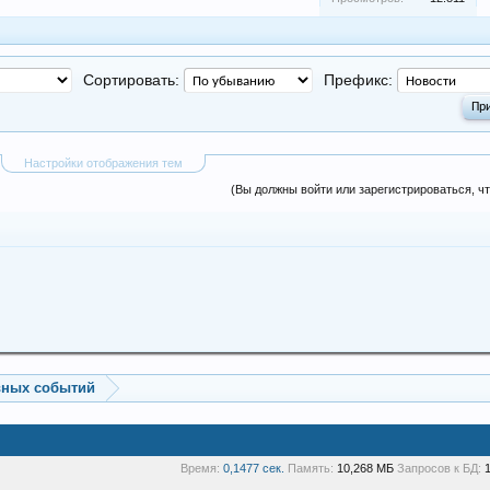
Сортировать:
Префикс:
Настройки отображения тем
(Вы должны войти или зарегистрироваться, ч
ивных событий
Время:
0,1477 сек.
Память:
10,268 МБ
Запросов к БД: