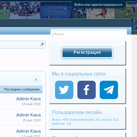
Войти или зарегистрироваться
Регистрация
Мы в социальных сетях
x
Последнее сообщение
Admin Kava
18 май 2026
Пользователи онлайн
Admin Kava
Всего: 450 (пользователей: 24, гостей: 413,
29 дек 2024
роботов: 13)
Admin Kava
12 май 2025