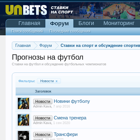
Главная
Блоги
Мониторинг
Форум
Поиск сообщений
Последние сообщения
Главная
Форум
Ставки на спорт и обсуждение спорт
Прогнозы на футбол
Ставки на футбол и обсуждение футбольных чемпионатов
Фильтры:
Новости
x
Заголовок
Новини футболу
Новости
Admin Kava
,
7 апр 2016
Смена тренера
Новости
Admin Kava
,
1 сен 2020
Трансфери
Новости
annjett
,
29 янв 2021