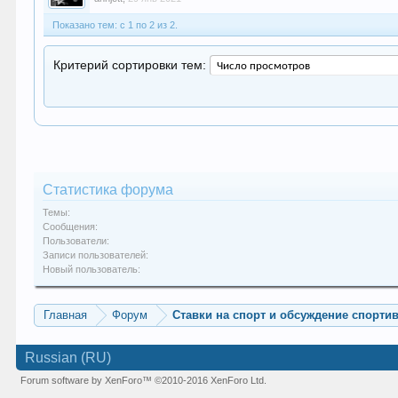
Показано тем: с 1 по 2 из 2.
Критерий сортировки тем:
Статистика форума
Темы:
Сообщения:
Пользователи:
Записи пользователей:
Новый пользователь:
Главная
Форум
Ставки на спорт и обсуждение спорт
Russian (RU)
Forum software by XenForo™
©2010-2016 XenForo Ltd.