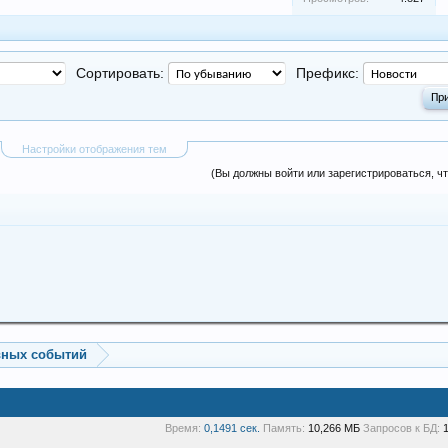
Сортировать:
Префикс:
Настройки отображения тем
(Вы должны войти или зарегистрироваться, ч
ивных событий
Время:
0,1491 сек.
Память:
10,266 МБ
Запросов к БД: