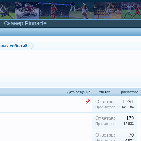
Сканер Pinnacle
ивных событий
Дата создания
Ответов
Просмотров 
Ответов:
1.291
Просмотров:
145.184
Ответов:
179
Просмотров:
12.833
Ответов:
70
Просмотров:
4.827